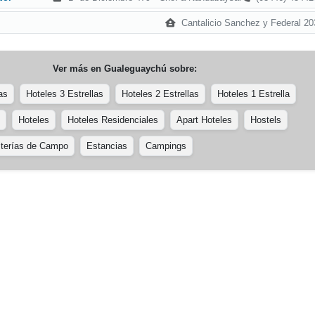
Cantalicio Sanchez y Federal 20
Ver más en
Gualeguaychú
sobre:
as
Hoteles 3 Estrellas
Hoteles 2 Estrellas
Hoteles 1 Estrella
Hoteles
Hoteles Residenciales
Apart Hoteles
Hostels
terías de Campo
Estancias
Campings