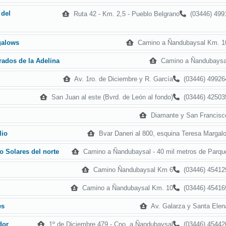
 del
Ruta 42 - Km. 2,5 - Pueblo Belgrano
(03446) 499
Camino a Ñandubaysal Km. 1
galows
Camino a Ñandubaysa
ados de la Adelina
Av. 1ro. de Diciembre y R. García
(03446) 49926
San Juan al este (Bvrd. de León al fondo)
(03446) 42503
Diamante y San Francisc
Bvar Daneri al 800, esquina Teresa Margalo
lio
Camino a Ñandubaysal - 40 mil metros de Parqu
o Solares del norte
Camino Ñandubaysal Km 6
(03446) 45412
Camino a Ñandubaysal Km. 10
(03446) 45416
Av. Galarza y Santa Elen
es
1º de Diciembre 479 - Cno. a Ñandubaysal
(03446) 45442
dor