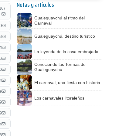
Notas y artículos
167
Gualeguaychú al ritmo del
Carnaval
0
Gualeguaychú, destino turístico
l
4
La leyenda de la casa embrujada
5
Conociendo las Termas de
o
Gualeguaychú
t
El carnaval, una fiesta con historia
e
Los carnavales litoraleños
9
9
a
6