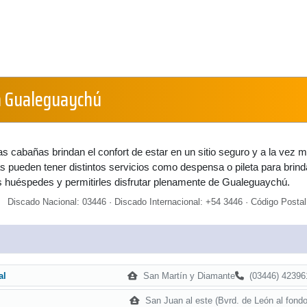
n Gualeguaychú
 cabañas brindan el confort de estar en un sitio seguro y a la vez 
s pueden tener distintos servicios como despensa o pileta para brinda
s huéspedes y permitirles disfrutar plenamente de Gualeguaychú.
Discado Nacional: 03446 · Discado Internacional: +54 3446 · Código Postal
San Martín y Diamante
(03446) 42396
al
San Juan al este (Bvrd. de León al fondo