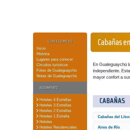
Cabañas e
GUALEGUAYCHÚ
Inicio
Historia
Lugares para conocer
En Gualeguaychú las
Circuitos turísticos
Fotos de Gualeguaychú
independiente. Esta
Notas de Gualeguaychú
mayor confort a su
ALOJAMIENTO
CABAÑAS
Hoteles 4 Estrellas
Hoteles 3 Estrellas
Hoteles 2 Estrellas
Hoteles 1 Estrella
Cabañas del Litor
Hoteles
Hoteles Residenciales
Aires de Río