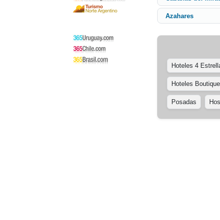
Azahares
Hoteles 4 Estrell
Hoteles Boutique
Posadas
Hos