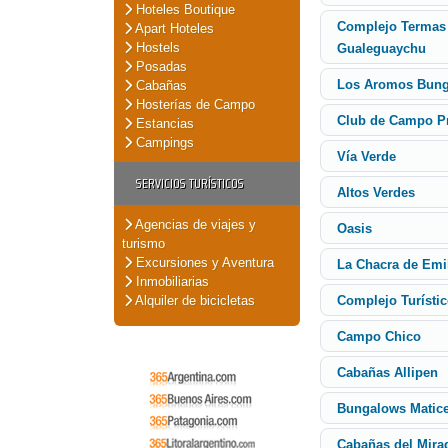
Hoteles Boutique
Complejo Termas
Apart Hoteles
Hostels
Gualeguaychu
Posadas
Los Aromos Bun
Cabañas
Hosterías de Campo
Club de Campo Pr
Estancias
Campings
Vía Verde
SERVICIOS TURÍSTICOS
Altos Verdes
Agencias de viajes y
Oasis
turismo
Excursiones y Aventura
La Chacra de Emi
Inmobiliarias
Alquiler de bicicletas
Complejo Turístic
Campo Chico
Cabañas Allipen
Bungalows Matic
Cabañas del Mira