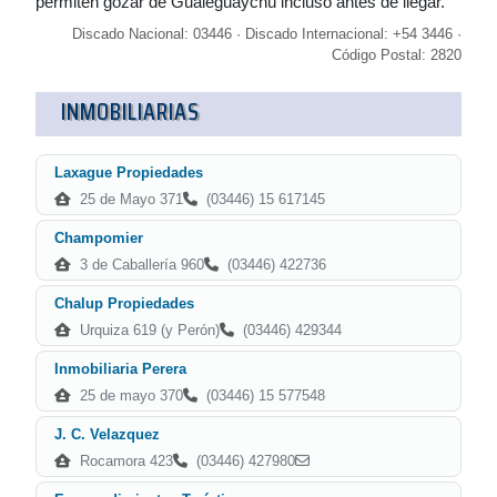
permiten gozar de Gualeguaychú incluso antes de llegar.
Discado Nacional: 03446 · Discado Internacional: +54 3446 ·
Código Postal: 2820
INMOBILIARIAS
Laxague Propiedades
25 de Mayo 371
(03446) 15 617145
Champomier
3 de Caballería 960
(03446) 422736
Chalup Propiedades
Urquiza 619 (y Perón)
(03446) 429344
Inmobiliaria Perera
25 de mayo 370
(03446) 15 577548
J. C. Velazquez
Rocamora 423
(03446) 427980