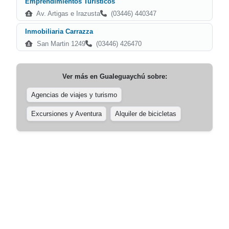
Emprendimientos Turísticos
Av. Artigas e Irazusta
(03446) 440347
Inmobiliaria Carrazza
San Martin 1249
(03446) 426470
Ver más en
Gualeguaychú
sobre:
Agencias de viajes y turismo
Excursiones y Aventura
Alquiler de bicicletas