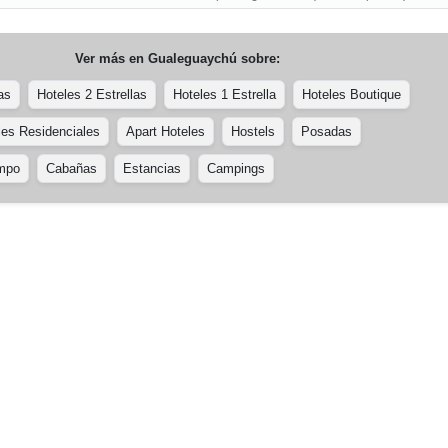
Ver más en
Gualeguaychú
sobre:
as
Hoteles 2 Estrellas
Hoteles 1 Estrella
Hoteles Boutique
les Residenciales
Apart Hoteles
Hostels
Posadas
ampo
Cabañas
Estancias
Campings