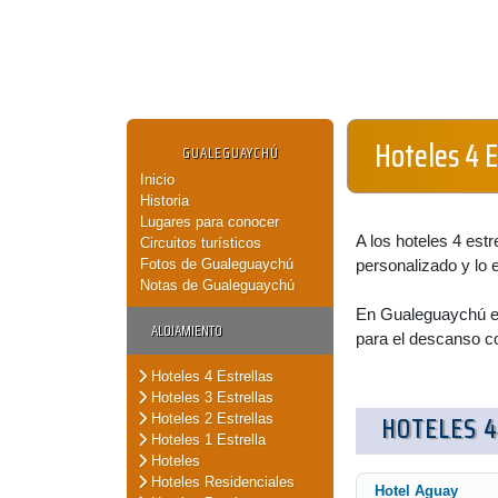
Hoteles 4 
GUALEGUAYCHÚ
Inicio
Historia
Lugares para conocer
A los hoteles 4 estr
Circuitos turísticos
Fotos de Gualeguaychú
personalizado y lo 
Notas de Gualeguaychú
En Gualeguaychú enc
ALOJAMIENTO
para el descanso c
Hoteles 4 Estrellas
Hoteles 3 Estrellas
HOTELES 4
Hoteles 2 Estrellas
Hoteles 1 Estrella
Hoteles
Hoteles Residenciales
Hotel Aguay