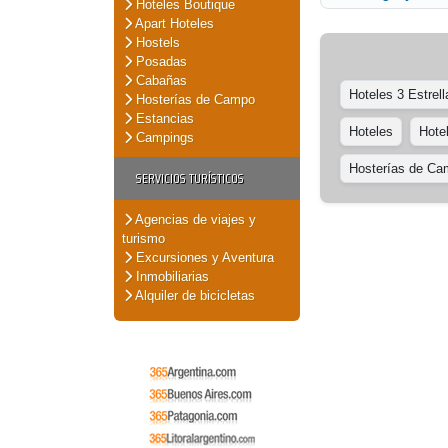
Hoteles Boutique
Apart Hoteles
Hostels
Posadas
Cabañas
Hoteles 3 Estrell
Hosterías de Campo
Estancias
Hoteles
Hote
Campings
Hosterías de C
SERVICIOS TURÍSTICOS
Agencias de viajes y
turismo
Excursiones y Aventura
Inmobiliarias
Alquiler de bicicletas