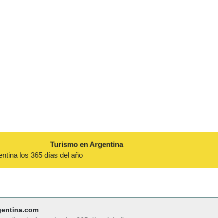
Turismo en Argentina
entina los 365 días del año
gentina.com