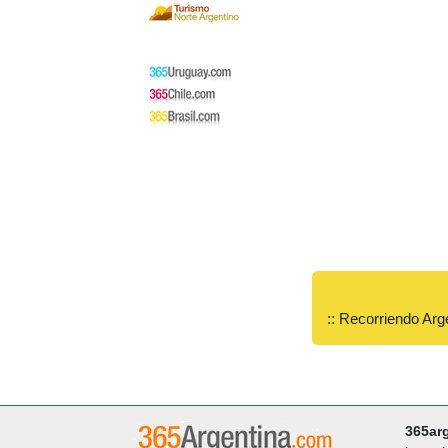
:: Recorriendo Arg
365ar