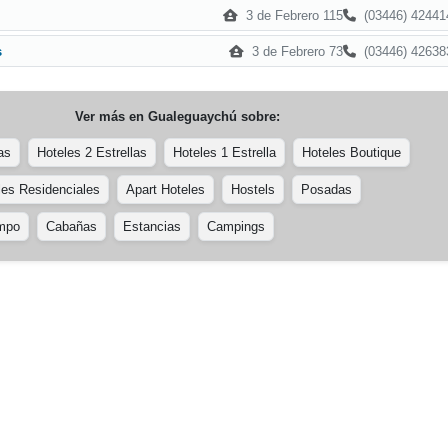
3 de Febrero 115
(03446) 42441
3 de Febrero 73
(03446) 42638
s
Ver más en
Gualeguaychú
sobre:
as
Hoteles 2 Estrellas
Hoteles 1 Estrella
Hoteles Boutique
les Residenciales
Apart Hoteles
Hostels
Posadas
ampo
Cabañas
Estancias
Campings