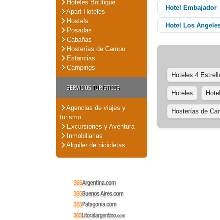
Hoteles Boutique
Hotel Embajador
Apart Hoteles
Hostels
Hotel Los Angele
Posadas
Cabañas
Hosterías de Campo
Estancias
Campings
Hoteles 4 Estrell
SERVICIOS TURÍSTICOS
Hoteles
Hote
Agencias de viajes y
Hosterías de C
turismo
Excursiones y Aventura
Inmobiliarias
Alquiler de bicicletas