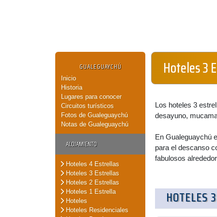
Hoteles 3 
GUALEGUAYCHÚ
Inicio
Historia
Lugares para conocer
Los hoteles 3 estre
Circuitos turísticos
Fotos de Gualeguaychú
desayuno, mucama 
Notas de Gualeguaychú
En Gualeguaychú enc
ALOJAMIENTO
para el descanso c
fabulosos alrededor
Hoteles 4 Estrellas
Hoteles 3 Estrellas
Hoteles 2 Estrellas
Hoteles 1 Estrella
HOTELES 3
Hoteles
Hoteles Residenciales