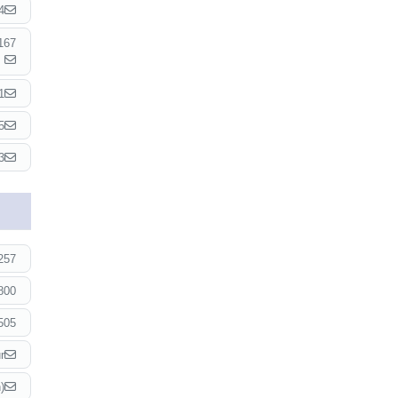
4
167
1
5
3
257
800
505
r
)