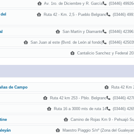
Av. 1ro. de Diciembre y R. García
(03446) 49926
 del
Ruta 42 - Km. 2,5 - Pueblo Belgrano
(03446) 499
San Martín y Diamante
(03446) 42396
al
San Juan al este (Bvrd. de León al fondo)
(03446) 42503
Cantalicio Sanchez y Federal 20
Ruta 42 Km 
bañas de Campo
Ruta 42 km 253 - Pblo. Belgrano
(03446) 427
Ruta 16 a 3000 mts de ruta 14
(03446) 426
Camino de Rojas Km 9 - Pehuajó Su
tine
Maestro Piaggio S/nº (Zona del Gualeyan
aleyán