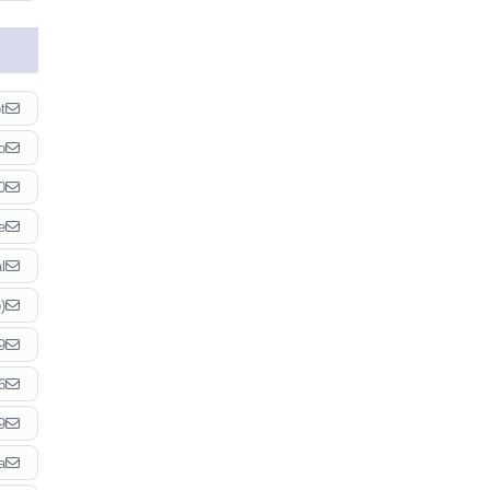
t
o
0
e
l
)
9
6
9
a