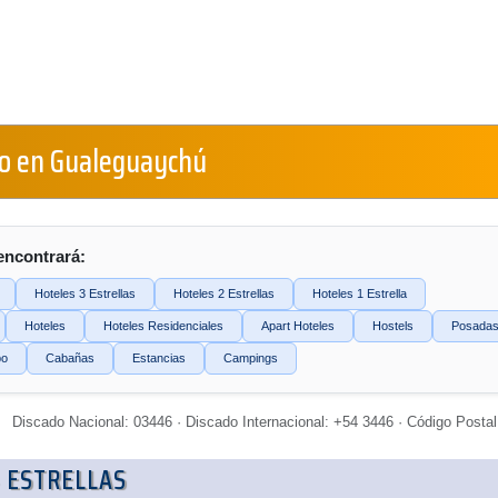
o en Gualeguaychú
encontrará:
Hoteles 3 Estrellas
Hoteles 2 Estrellas
Hoteles 1 Estrella
Hoteles
Hoteles Residenciales
Apart Hoteles
Hostels
Posada
po
Cabañas
Estancias
Campings
Discado Nacional: 03446 · Discado Internacional: +54 3446 · Código Postal
 ESTRELLAS