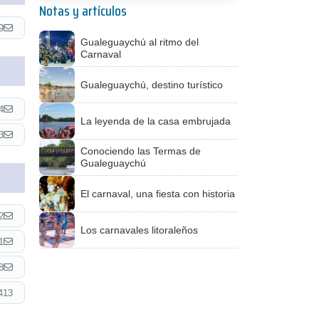
Notas y artículos
9
Gualeguaychú al ritmo del
Carnaval
Gualeguaychú, destino turístico
4
La leyenda de la casa embrujada
3
Conociendo las Termas de
Gualeguaychú
El carnaval, una fiesta con historia
2
Los carnavales litoraleños
1
8
413