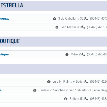
 ESTRELLA
3 de Caballería 331
(03446) 434
ruguay
San Martín 903
(03446) 42613
BOUTIQUE
Mitre 25
(03446) 42546
utique
Luis N. Palma y Bolivia
(03446) 422
Cantalicio Sánchez y San Salvador - Pueblo Belg
e
Bolívar 511
(03446) 433