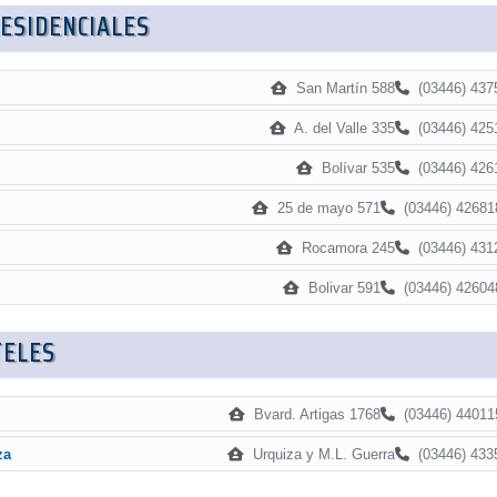
ESIDENCIALES
San Martín 588
(03446) 437
A. del Valle 335
(03446) 425
Bolívar 535
(03446) 426
25 de mayo 571
(03446) 42681
Rocamora 245
(03446) 431
Bolivar 591
(03446) 42604
TELES
Bvard. Artigas 1768
(03446) 44011
Urquiza y M.L. Guerra
(03446) 433
za