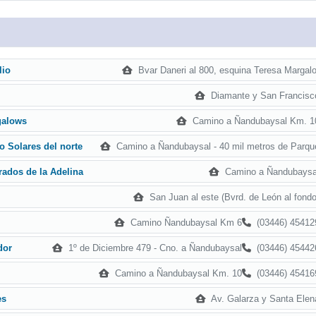
Bvar Daneri al 800, esquina Teresa Margalo
lio
Diamante y San Francisc
Camino a Ñandubaysal Km. 1
galows
Camino a Ñandubaysal - 40 mil metros de Parqu
o Solares del norte
Camino a Ñandubaysa
ados de la Adelina
San Juan al este (Bvrd. de León al fondo
Camino Ñandubaysal Km 6
(03446) 45412
1º de Diciembre 479 - Cno. a Ñandubaysal
(03446) 45442
dor
Camino a Ñandubaysal Km. 10
(03446) 45416
Av. Galarza y Santa Elen
es