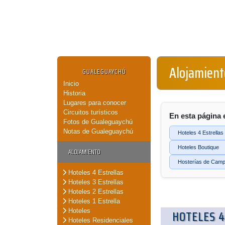
Alojamient
GUALEGUAYCHÚ
Inicio
Historia
Lugares para conocer
Circuitos turísticos
En esta página 
Fotos de Gualeguaychú
Notas de Gualeguaychú
Hoteles 4 Estrellas
Hoteles Boutique
ALOJAMIENTO
Hosterías de Cam
Hoteles 4 Estrellas
Hoteles 3 Estrellas
Hoteles 2 Estrellas
Hoteles 1 Estrella
Hoteles
HOTELES 4
Hoteles Residenciales