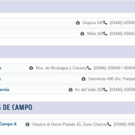
Urquiza 545
(03446) 42508
Mitre 169
(03446) 43665
Rca. de Nicaragua y Caseros
(03446) 429448 / 45454
o
Sarmiento 490 (Av. Parque
á
Av del Valle 250
(03446) 42609
arrúa
S DE CAMPO
 Campo &
Urquiza al Oeste Parada 10, Zona Charcas
(03446) 438