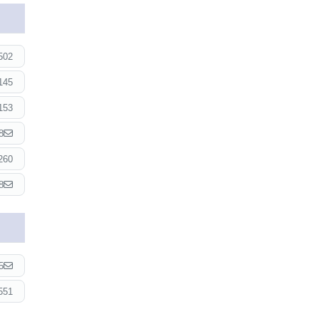
502
145
153
8
260
8
5
551