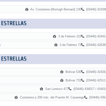
Av. Costanera (Morrogh Bernard) 130
(03446) 42209
 ESTRELLAS
3 de Febrero 115
(03446) 42441
3 de Febrero 73
(03446) 42638
s
 ESTRELLAS
Bolívar 530
(03446) 42426
Bolívar 733
(03446) 42511
San Lorenzo 477
(03446) 434017 / 43401
Costanera a 200 mts. del Puente M. Casariego
(03446) 435