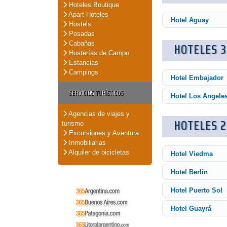
Hoteles Boutique
Apart Hoteles
Hotel Aguay
Hostels
Posadas
Cabañas
HOTELES 3
Hosterías de Campo
Estancias
Campings
Hotel Embajador
SERVICIOS TURÍSTICOS
Hotel Los Angele
Agencias de viajes y
HOTELES 2
turismo
Excursiones y Aventura
Inmobiliarias
Alquiler de bicicletas
Hotel Viedma
Hotel Berlín
Hotel Puerto Sol
Hotel Guayrá