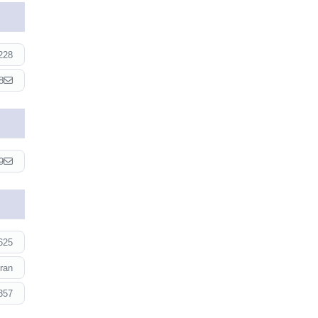
228
8
9
625
ran
357