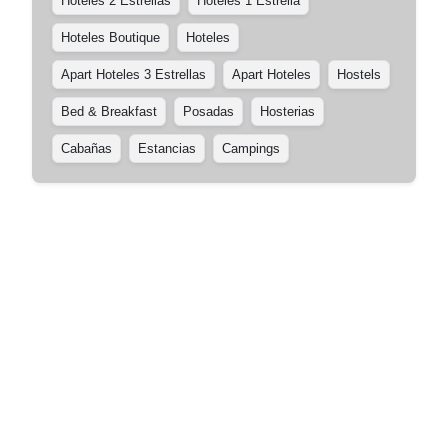
Hoteles 2 Estrellas
Hoteles 1 Estrella
Hoteles Boutique
Hoteles
Apart Hoteles 3 Estrellas
Apart Hoteles
Hostels
Bed & Breakfast
Posadas
Hosterias
Cabañas
Estancias
Campings