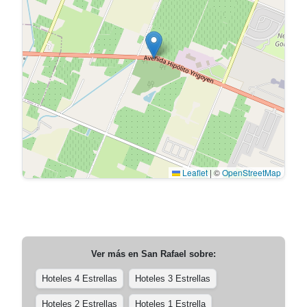
Leaflet
|
©
OpenStreetMap
Ver más en
San Rafael
sobre:
Hoteles 4 Estrellas
Hoteles 3 Estrellas
Hoteles 2 Estrellas
Hoteles 1 Estrella