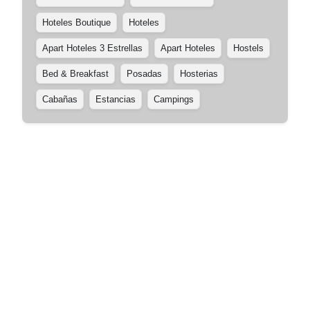
Hoteles Boutique
Hoteles
Apart Hoteles 3 Estrellas
Apart Hoteles
Hostels
Bed & Breakfast
Posadas
Hosterias
Cabañas
Estancias
Campings