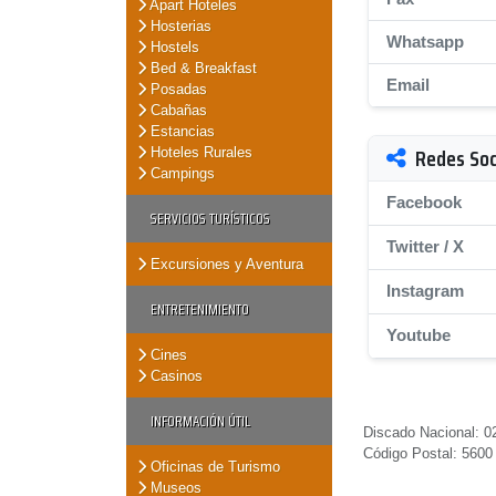
Apart Hoteles
Hosterias
Whatsapp
Hostels
Bed & Breakfast
Email
Posadas
Cabañas
Estancias
Redes Soc
Hoteles Rurales
Campings
Facebook
SERVICIOS TURÍSTICOS
Twitter / X
Excursiones y Aventura
Instagram
ENTRETENIMIENTO
Youtube
Cines
Casinos
INFORMACIÓN ÚTIL
Discado Nacional: 0
Código Postal: 5600
Oficinas de Turismo
Museos