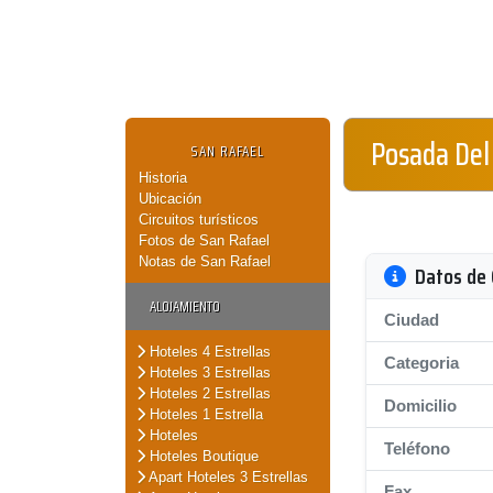
Posada Del
SAN RAFAEL
Historia
Ubicación
Circuitos turísticos
Fotos de San Rafael
Notas de San Rafael
Datos de 
ALOJAMIENTO
Ciudad
Hoteles 4 Estrellas
Categoria
Hoteles 3 Estrellas
Hoteles 2 Estrellas
Domicilio
Hoteles 1 Estrella
Hoteles
Teléfono
Hoteles Boutique
Apart Hoteles 3 Estrellas
Fax