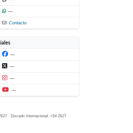
---
Contacto
iales
---
---
---
---
2627 · Discado Internacional: +54 2627