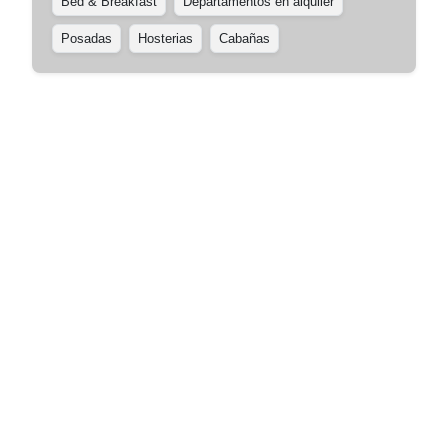
Bed & Breakfast
Departamentos en alquiler
Posadas
Hosterias
Cabañas