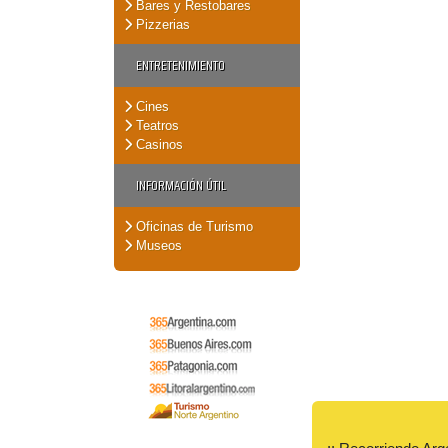
Bares y Restobares
Pizzerias
ENTRETENIMIENTO
Cines
Teatros
Casinos
INFORMACIÓN ÚTIL
Oficinas de Turismo
Museos