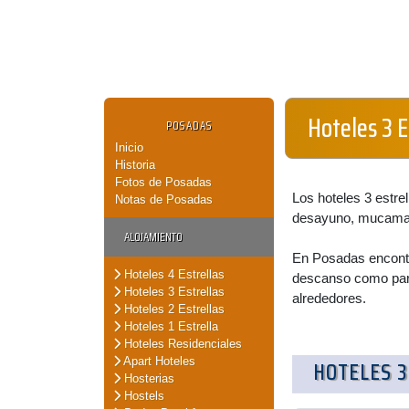
Hoteles 3 E
POSADAS
Inicio
Historia
Fotos de Posadas
Los hoteles 3 estre
Notas de Posadas
desayuno, mucama 
ALOJAMIENTO
En Posadas encontra
Hoteles 4 Estrellas
descanso como para
Hoteles 3 Estrellas
alrededores.
Hoteles 2 Estrellas
Hoteles 1 Estrella
Hoteles Residenciales
Apart Hoteles
HOTELES 3
Hosterias
Hostels