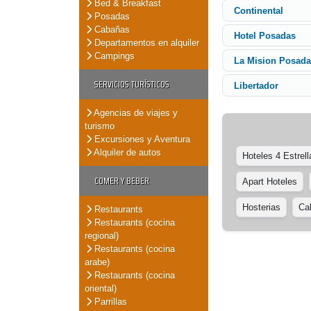
Bed & Breakfast
Continental
Posadas
Cabañas
Hotel Posadas
Departamentos en alquiler
Campings
La Mision Posada
SERVICIOS TURÍSTICOS
Libertador
Agencias de viajes y
turismo
Excursiones y Aventura
Alquiler de autos
Hoteles 4 Estrell
COMER Y BEBER
Apart Hoteles
Hosterias
Ca
Restaurants
Restaurants (cocina
regional)
Restaurants (cocina
arabe)
Restaurants (cocina
oriental)
Parrillas