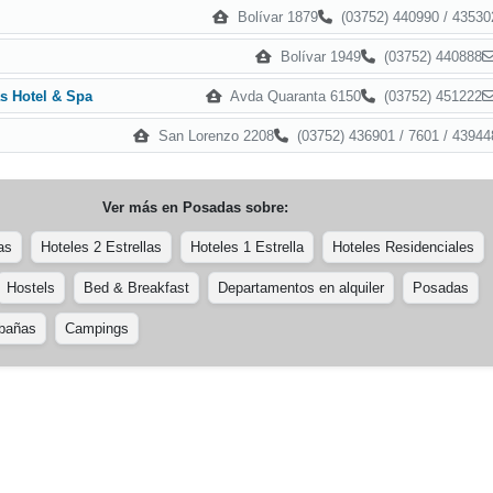
Bolívar 1879
(03752) 440990 / 43530
Bolívar 1949
(03752) 440888
Avda Quaranta 6150
(03752) 451222
s Hotel & Spa
San Lorenzo 2208
(03752) 436901 / 7601 / 43944
Ver más en
Posadas
sobre:
as
Hoteles 2 Estrellas
Hoteles 1 Estrella
Hoteles Residenciales
Hostels
Bed & Breakfast
Departamentos en alquiler
Posadas
bañas
Campings