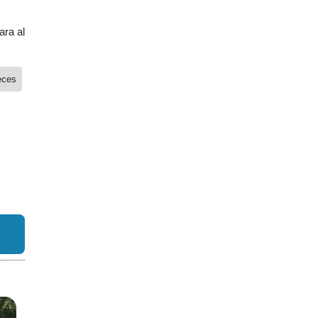
ara al
eces