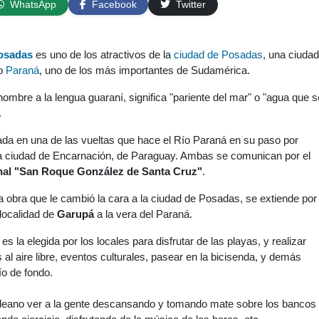
WhatsApp
Facebook
Twitter
osadas
es uno de los atractivos de la
ciudad de Posadas
, una ciuda
ío
Paraná
, uno de los más importantes de Sudamérica.
ombre a la lengua guaraní, significa "pariente del mar" o "agua que s
.
da en una de las vueltas que hace el Río Paraná en su paso por
 la ciudad de Encarnación, de Paraguay. Ambas se comunican por el
nal "San Roque González de Santa Cruz"
.
 obra que le cambió la cara a la ciudad de Posadas, se extiende por
 localidad de
Garupá
a la vera del Paraná.
s la elegida por los locales para disfrutar de las playas, y realizar
al aire libre, eventos culturales, pasear en la bicisenda, y demás
ío de fondo.
ideano ver a la gente descansando y tomando mate sobre los bancos