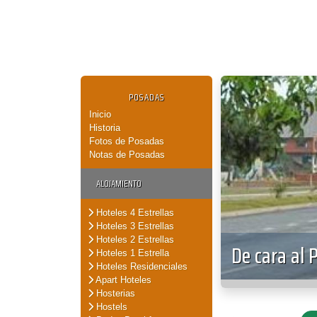
POSADAS
Inicio
Historia
Fotos de Posadas
Notas de Posadas
ALOJAMIENTO
Hoteles 4 Estrellas
Hoteles 3 Estrellas
Hoteles 2 Estrellas
De cara al 
Hoteles 1 Estrella
Hoteles Residenciales
Apart Hoteles
Hosterias
Hostels