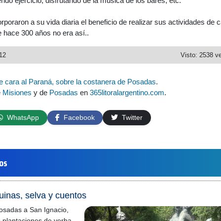
ndo ejercicio, disfrutando de la música de los bares, etc.
poraron a su vida diaria el beneficio de realizar sus actividades de c
e hace 300 años no era así..
12
Visto: 2538 v
e cara al Paraná, sobre la costanera de Posadas
.
e
Misiones
y de
Posadas
en
365litoralargentino.com
.
WhatsApp
Facebook
Twitter
los
uinas, selva y cuentos
osadas a San Ignacio,
 plantaciones de yerba