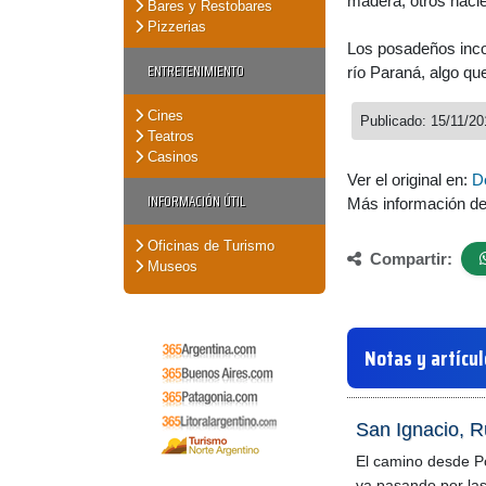
madera, otros hacie
Bares y Restobares
Pizzerias
Los posadeños incor
ENTRETENIMIENTO
río Paraná, algo qu
Cines
Publicado: 15/11/20
Teatros
Casinos
Ver el original en:
D
INFORMACIÓN ÚTIL
Más información d
Oficinas de Turismo
Compartir:
Museos
Notas y artícu
San Ignacio, R
El camino desde P
va pasando por las