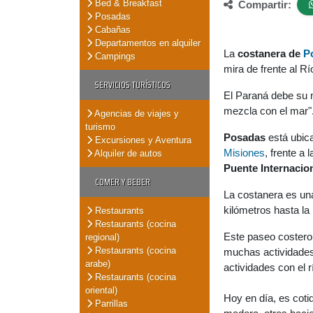
Bed & Breakfast
Compartir:
Posadas
Cabañas
Departamentos en alquiler
La
costanera de
P
Campings
mira de frente al R
SERVICIOS TURÍSTICOS
El Paraná debe su n
mezcla con el mar"
Agencias de viajes y
turismo
Posadas
está ubica
Excursiones y Aventura
Misiones
, frente a
Alquiler de autos
Puente Internacio
COMER Y BEBER
La costanera es una
kilómetros hasta la
Restaurants
Restaurants (cocina
Este paseo costero e
regional)
Restaurants (cocina
muchas actividades 
arabe)
actividades con el r
Restaurants (cocina
oriental)
Hoy en día, es cot
Parrillas