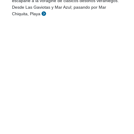
escaparle a la vorágine de clásicos destinos veraniegos.
Desde Las Gaviotas y Mar Azul; pasando por Mar
Chiquita, Playa