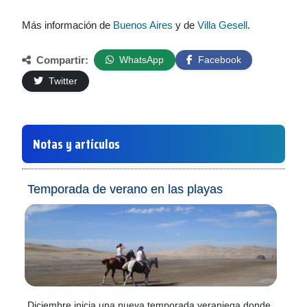
Más información de
Buenos Aires
y de
Villa Gesell
.
Compartir:
WhatsApp
Facebook
Twitter
Notas y artículos
Temporada de verano en las playas
Diciembre inicia una nueva temporada veraniega donde