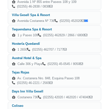
Avenida 1 Nº 855 entre Paseos 108 y 109
(02255) 46-2838 / 0838
Villa Gesell Spa & Resort
Avenida Costanera Nº 736
(02255) 452020
Tequendama Spa & Resort
1 y Paseo 109
(02255) 462829 / 2866 / 6800
Hostería Quedandí
1 2650
(02255) 462707 / 7177
Austral Hotel & Spa
Calle 306 y Playa
(02255) 45-0545 / 8050
Tejas Rojas
Av. Costanera Nro. 848, Esquina Paseo 108
(02255) 46-2221 / 2565
Days Inn Villa Gesell
Costanera 736
(02255) 42020 / 462020 / 474040
Coliseo