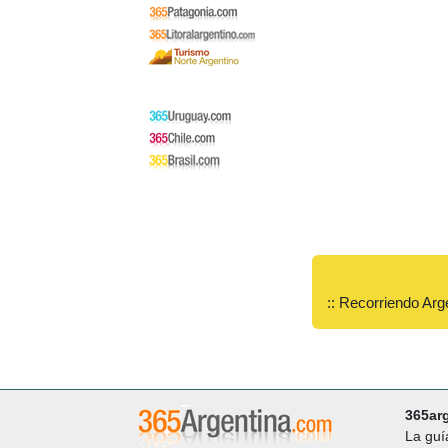
:: Recorriendo Arg
365ar
La guí