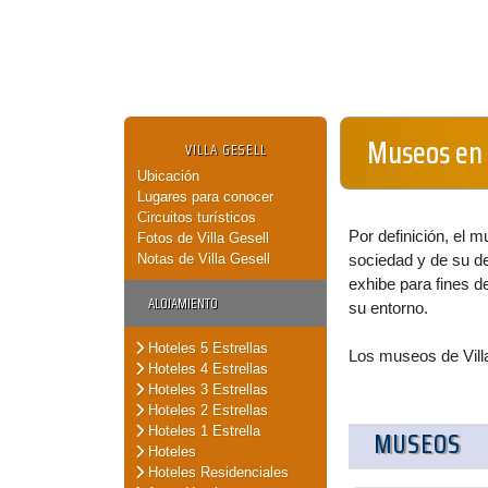
Museos en V
VILLA GESELL
Ubicación
Lugares para conocer
Circuitos turísticos
Por definición, el m
Fotos de Villa Gesell
Notas de Villa Gesell
sociedad y de su de
exhibe para fines d
ALOJAMIENTO
su entorno.
Hoteles 5 Estrellas
Los museos de Villa
Hoteles 4 Estrellas
Hoteles 3 Estrellas
Hoteles 2 Estrellas
Hoteles 1 Estrella
MUSEOS
Hoteles
Hoteles Residenciales