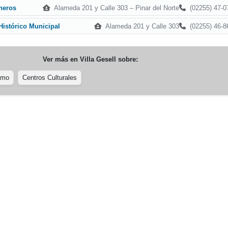
Alameda 201 y Calle 303 – Pinar del Norte
(02255) 47-0
neros
Alameda 201 y Calle 303
(02255) 46-8
Histórico Municipal
Ver más en
Villa Gesell
sobre:
smo
Centros Culturales