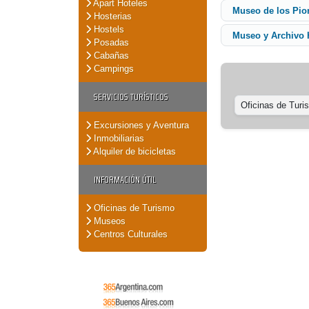
Apart Hoteles
Museo de los Pio
Hosterias
Hostels
Museo y Archivo 
Posadas
Cabañas
Campings
SERVICIOS TURÍSTICOS
Oficinas de Turi
Excursiones y Aventura
Inmobiliarias
Alquiler de bicicletas
INFORMACIÓN ÚTIL
Oficinas de Turismo
Museos
Centros Culturales