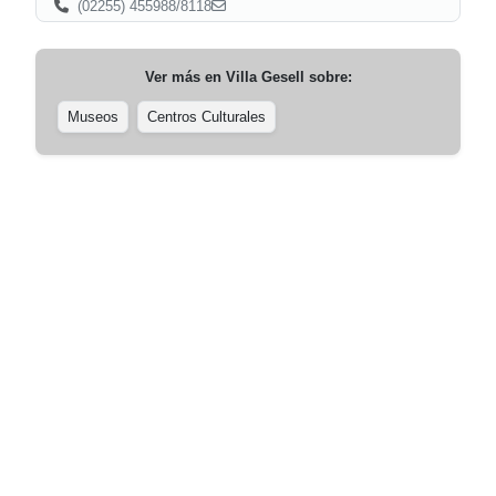
(02255) 455988/8118
Ver más en
Villa Gesell
sobre:
Museos
Centros Culturales