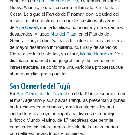
comienza en
San Clemente del Tuyú
y termina al sur en
Nueva Atlantis, lo que conforma el llamado Partido de la
Costa. Le sigue el Partido de Pinamar, con la ciudad del
mismo nombre y otros reconocidos destinos playeros; el
de
Villa Gesell
, con la localidad homónima y otros centros
destacados, y luego
Mar del Plata
, en el Partido de
General Pueyrredón. Se trata del balneario más famoso y
de mayor desarrollo inmobiliario, cultural y de servicios.
Cierra el collar de ofertas, ya al sur,
Monte Hermoso
. Con
distintas características geográficas y de inversión en
infraestructura, se conforma una variopinta propuesta que
abarca amplios presupuestos.
San Clemente del Tuyú
En
San Clemente del Tuyú
el río de la Plata desemboca en
el mar Argentino y sus playas tranquilas presentan algunas
ondulaciones de médanos y gran forestación. Es una
ciudad turística cuyo principal atractivo es el complejo
turístico Mundo Marino, de 17 hectáreas que permite
conocer las distintas formas de vida de la fauna marina
con delfines, orcas, lobos y pingüinos.