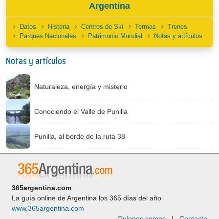
Argentina
Datos
Historia
Centros de Ski
Termas
Trenes
Parques Nacionales
Patrimonio Mundial
Notas y artículos
Notas y artículos
Naturaleza, energía y misterio
Conociendo el Valle de Punilla
Punilla, al borde de la ruta 38
365argentina.com
La guía online de Argentina los 365 días del año
www.365argentina.com
Quienes somos
|
Contacto