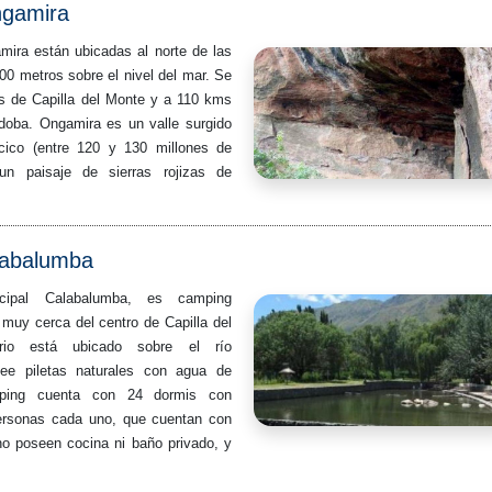
ngamira
ira están ubicadas al norte de las
00 metros sobre el nivel del mar. Se
s de Capilla del Monte y a 110 kms
doba. Ongamira es un valle surgido
ácico (entre 120 y 130 millones de
un paisaje de sierras rojizas de
labalumba
cipal Calabalumba, es camping
 muy cerca del centro de Capilla del
rio está ubicado sobre el río
ee piletas naturales con agua de
mping cuenta con 24 dormis con
ersonas cada uno, que cuentan con
o poseen cocina ni baño privado, y