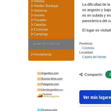
Hoteles
La dificultad de 
Hoteles Boutique
es angosto y bajo,
Hosterias
es en subida y en
Hostels
Posadas
panorámica del va
Cabañas
Estancias
El lugar es visita
Campings
SERVICIOS TURÍSTICOS
Provincia:
Córdoba
Localidad:
Inmobiliarias
Capilla del Monte
Compartir:
Ver más lugare