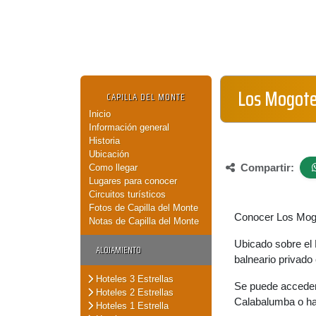
Los Mogot
CAPILLA DEL MONTE
Inicio
Información general
Historia
Ubicación
Compartir:
Como llegar
Lugares para conocer
Circuitos turísticos
Fotos de Capilla del Monte
Conocer Los Mogot
Notas de Capilla del Monte
Ubicado sobre el 
ALOJAMIENTO
balneario privado
Hoteles 3 Estrellas
Se puede acceder 
Hoteles 2 Estrellas
Calabalumba o hac
Hoteles 1 Estrella