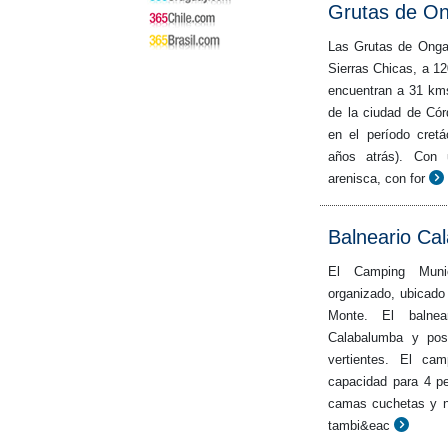
Grutas de O
Las Grutas de Ongam
Sierras Chicas, a 12
encuentran a 31 km
de la ciudad de Cór
en el período cret
años atrás). Con 
arenisca, con for
Balneario Ca
El Camping Muni
organizado, ubicado
Monte. El balnea
Calabalumba y pos
vertientes. El ca
capacidad para 4 p
camas cuchetas y n
tambi&eac