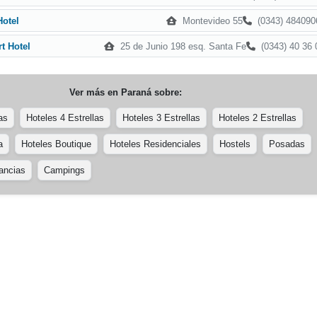
Montevideo 55
(0343) 484090
Hotel
25 de Junio 198 esq. Santa Fe
(0343) 40 36 
t Hotel
Ver más en
Paraná
sobre:
as
Hoteles 4 Estrellas
Hoteles 3 Estrellas
Hoteles 2 Estrellas
a
Hoteles Boutique
Hoteles Residenciales
Hostels
Posadas
ancias
Campings