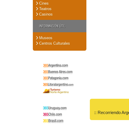
Cines
Teatros
Casinos
INFORMACIÓN ÚTIL
Museos
Centros Culturales
:: Recorriendo Arg