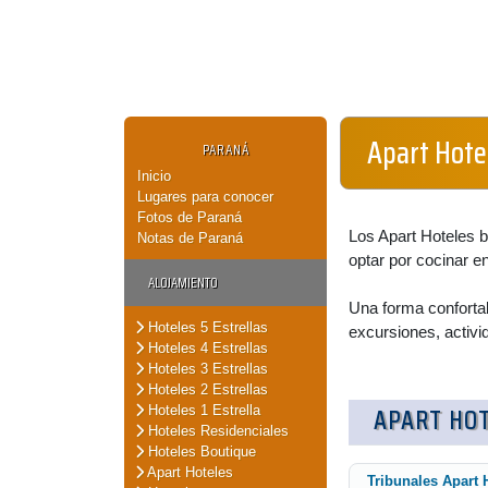
Apart Hote
PARANÁ
Inicio
Lugares para conocer
Fotos de Paraná
Los Apart Hoteles b
Notas de Paraná
optar por cocinar e
ALOJAMIENTO
Una forma conforta
Hoteles 5 Estrellas
excursiones, activi
Hoteles 4 Estrellas
Hoteles 3 Estrellas
Hoteles 2 Estrellas
APART HO
Hoteles 1 Estrella
Hoteles Residenciales
Hoteles Boutique
Apart Hoteles
Tribunales Apart 