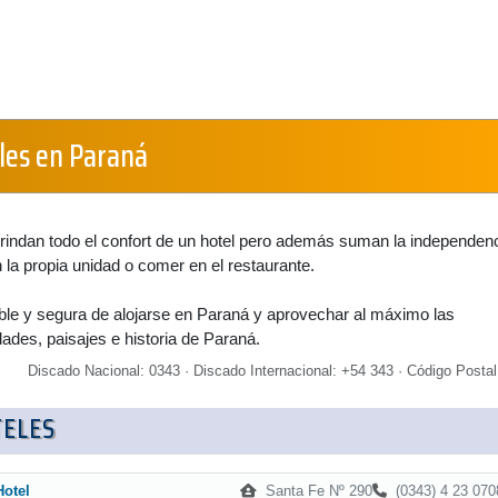
les en Paraná
rindan todo el confort de un hotel pero además suman la independen
n la propia unidad o comer en el restaurante.
ble y segura de alojarse en Paraná y aprovechar al máximo las
dades, paisajes e historia de Paraná.
Discado Nacional: 0343 · Discado Internacional: +54 343 · Código Postal
TELES
Santa Fe Nº 290
(0343) 4 23 070
Hotel