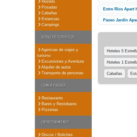
Hostels
Posadas
Entre Ríos Apart 
Cabañas
Estancias
Paseo Jardín Apar
Campings
SERVICIOS TURÍSTICOS
Agencias de viajes y
Hoteles 5 Estrell
turismo
Excursiones y Aventura
Hoteles 1 Estrell
Alquiler de autos
Transporte de personas
Cabañas
Est
COMER Y BEBER
Restaurants
Bares y Restobares
Pizzerias
ENTRETENIMIENTO
Discos / Boliches