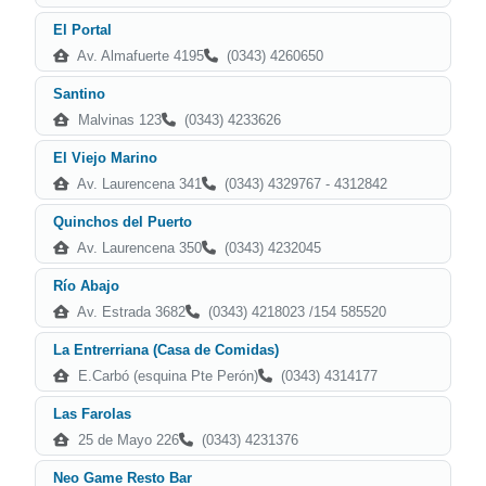
El Portal
Av. Almafuerte 4195
(0343) 4260650
Santino
Malvinas 123
(0343) 4233626
El Viejo Marino
Av. Laurencena 341
(0343) 4329767 - 4312842
Quinchos del Puerto
Av. Laurencena 350
(0343) 4232045
Río Abajo
Av. Estrada 3682
(0343) 4218023 /154 585520
La Entrerriana (Casa de Comidas)
E.Carbó (esquina Pte Perón)
(0343) 4314177
Las Farolas
25 de Mayo 226
(0343) 4231376
Neo Game Resto Bar