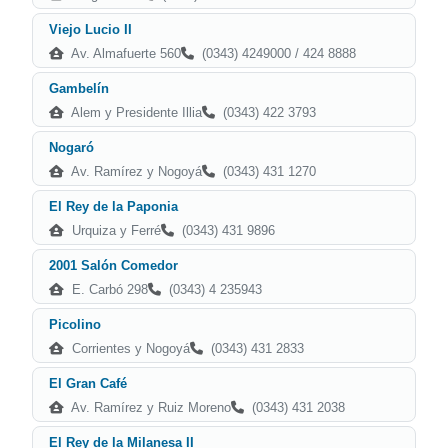
Viejo Lucio II
Av. Almafuerte 560
(0343) 4249000 / 424 8888
Gambelín
Alem y Presidente Illia
(0343) 422 3793
Nogaró
Av. Ramírez y Nogoyá
(0343) 431 1270
El Rey de la Paponia
Urquiza y Ferré
(0343) 431 9896
2001 Salón Comedor
E. Carbó 298
(0343) 4 235943
Picolino
Corrientes y Nogoyá
(0343) 431 2833
El Gran Café
Av. Ramírez y Ruiz Moreno
(0343) 431 2038
El Rey de la Milanesa II