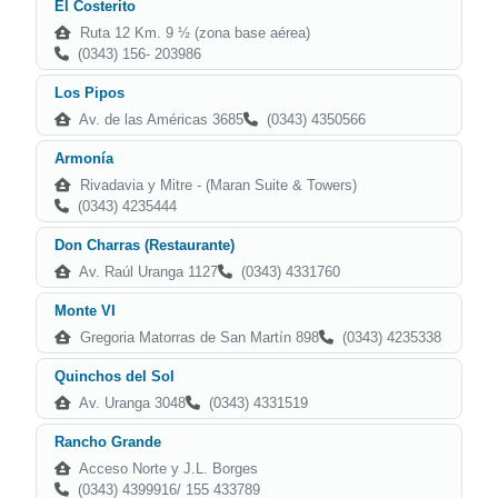
El Costerito
Ruta 12 Km. 9 ½ (zona base aérea)
(0343) 156- 203986
Los Pipos
Av. de las Américas 3685
(0343) 4350566
Armonía
Rivadavia y Mitre - (Maran Suite & Towers)
(0343) 4235444
Don Charras (Restaurante)
Av. Raúl Uranga 1127
(0343) 4331760
Monte VI
Gregoria Matorras de San Martín 898
(0343) 4235338
Quinchos del Sol
Av. Uranga 3048
(0343) 4331519
Rancho Grande
Acceso Norte y J.L. Borges
(0343) 4399916/ 155 433789