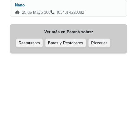
Nano
25 de Mayo 366
(0343) 4220082
Ver más en
Paraná
sobre:
Restaurants
Bares y Restobares
Pizzerias