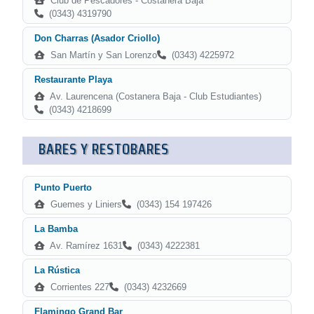
Club de Pescadores - Costanera Baja
(0343) 4319790
Don Charras (Asador Criollo)
San Martín y San Lorenzo
(0343) 4225972
Restaurante Playa
Av. Laurencena (Costanera Baja - Club Estudiantes)
(0343) 4218699
BARES Y RESTOBARES
Punto Puerto
Guemes y Liniers
(0343) 154 197426
La Bamba
Av. Ramírez 1631
(0343) 4222381
La Rústica
Corrientes 227
(0343) 4232669
Flamingo Grand Bar