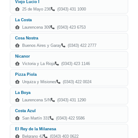
Viejo Lucio I
25 de Mayo 236
(0343) 431 1000
La Costa
Laurencena 309
(0343) 423 6753
Cosa Nostra
Buenos Aires y Garay
(0343) 422 2777
Nicanor
Victoria y La Rioja
(0343) 423 1146
Pizza Piola
Urquiza y Misiones
(0343) 422 0024
La Boya
Laurencena S/N
(0343) 431 1290
Costa Azul
San Martín 331
(0343) 422 5586
El Rey de la Milanesa
Belgrano 42
(0343) 403 0622