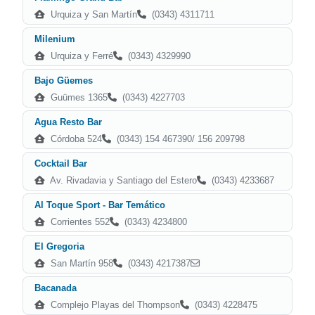
Urquiza y San Martín
(0343) 4311711
Milenium
Urquiza y Ferré
(0343) 4329990
Bajo Güemes
Guümes 1365
(0343) 4227703
Agua Resto Bar
Córdoba 524
(0343) 154 467390/ 156 209798
Cocktail Bar
Av. Rivadavia y Santiago del Estero
(0343) 4233687
Al Toque Sport - Bar Temático
Corrientes 552
(0343) 4234800
El Gregoria
San Martín 958
(0343) 4217387
Bacanada
Complejo Playas del Thompson
(0343) 4228475