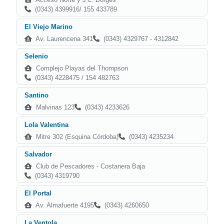
(0343) 4399916/ 155 433789
El Viejo Marino
Av. Laurencena 341
(0343) 4329767 - 4312842
Selenio
Complejo Playas del Thompson
(0343) 4228475 / 154 482763
Santino
Malvinas 123
(0343) 4233626
Lola Valentina
Mitre 302 (Esquina Córdoba)
(0343) 4235234
Salvador
Club de Pescadores - Costanera Baja
(0343) 4319790
El Portal
Av. Almafuerte 4195
(0343) 4260650
La Ventola