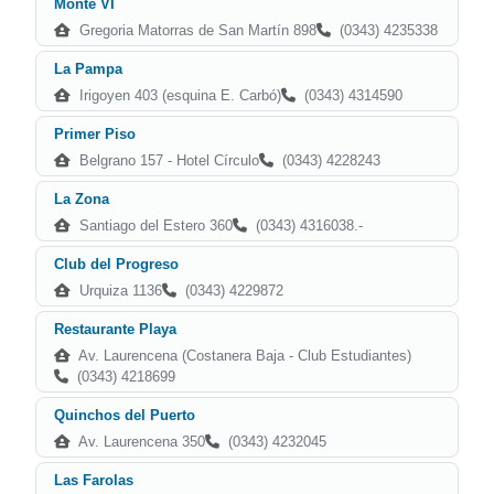
Monte VI
Gregoria Matorras de San Martín 898
(0343) 4235338
La Pampa
Irigoyen 403 (esquina E. Carbó)
(0343) 4314590
Primer Piso
Belgrano 157 - Hotel Círculo
(0343) 4228243
La Zona
Santiago del Estero 360
(0343) 4316038.-
Club del Progreso
Urquiza 1136
(0343) 4229872
Restaurante Playa
Av. Laurencena (Costanera Baja - Club Estudiantes)
(0343) 4218699
Quinchos del Puerto
Av. Laurencena 350
(0343) 4232045
Las Farolas