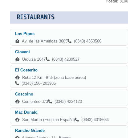
Postal: 3100
RESTAURANTS
Los Pipos
Av. de las Américas 3685
(0343) 4350566
Giovani
Urquiza 1047
(0343) 4230527
El Costerito
Ruta 12 Km. 9 ½ (zona base aérea)
(0343) 156- 203986
Coscoino
Corrientes 373
(0343) 4224120
Mac Donald
San Martín (Esquina España)
(0343) 4318684
Rancho Grande
Acceso Norte y J.L. Borges