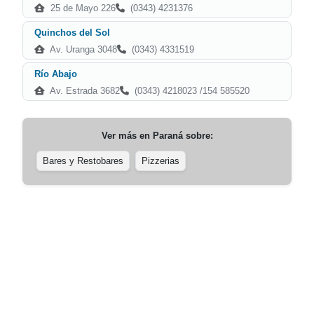
25 de Mayo 226
(0343) 4231376
Quinchos del Sol
Av. Uranga 3048
(0343) 4331519
Río Abajo
Av. Estrada 3682
(0343) 4218023 /154 585520
Ver más en
Paraná
sobre:
Bares y Restobares
Pizzerias