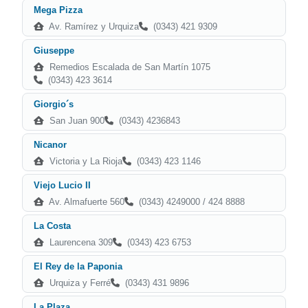
Mega Pizza
Av. Ramírez y Urquiza
(0343) 421 9309
Giuseppe
Remedios Escalada de San Martín 1075
(0343) 423 3614
Giorgio´s
San Juan 900
(0343) 4236843
Nicanor
Victoria y La Rioja
(0343) 423 1146
Viejo Lucio II
Av. Almafuerte 560
(0343) 4249000 / 424 8888
La Costa
Laurencena 309
(0343) 423 6753
El Rey de la Paponia
Urquiza y Ferré
(0343) 431 9896
La Plaza