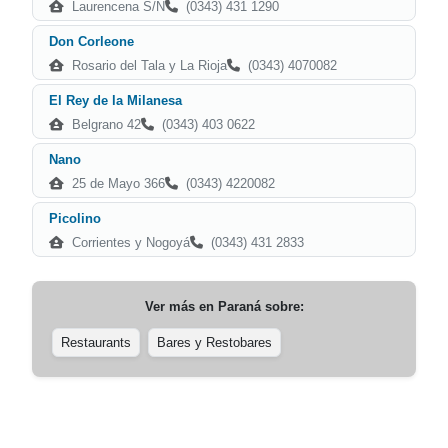
Laurencena S/N
(0343) 431 1290
Don Corleone
Rosario del Tala y La Rioja
(0343) 4070082
El Rey de la Milanesa
Belgrano 42
(0343) 403 0622
Nano
25 de Mayo 366
(0343) 4220082
Picolino
Corrientes y Nogoyá
(0343) 431 2833
Ver más en
Paraná
sobre:
Restaurants
Bares y Restobares