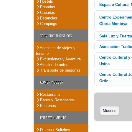
Hostels
Espacio Cultural
Posadas
Cabañas
Centro Experimen
Estancias
Gloria Montoya
Campings
SERVICIOS TURÍSTICOS
Sala Luz y Fuerza
Asociación Tradic
Agencias de viajes y
turismo
Centro Cultural y
Excursiones y Aventura
Usina
Alquiler de autos
Transporte de personas
Centro Cultural J
Ortiz
COMER Y BEBER
Restaurants
Bares y Restobares
Pizzerias
Museos
ENTRETENIMIENTO
Discos / Boliches