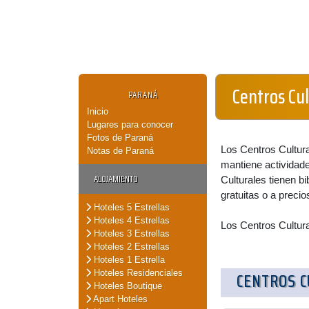
Centros Cu
PARANÁ
Inicio
Lugares para conocer
Fotos de Paraná
Los Centros Cultur
Notas de Paraná
mantiene actividade
ALOJAMIENTO
Culturales tienen bi
gratuitas o a preci
Hoteles 5 Estrellas
Hoteles 4 Estrellas
Los Centros Cultura
Hoteles 3 Estrellas
Hoteles 2 Estrellas
Hoteles 1 Estrella
Hoteles Residenciales
CENTROS 
Hoteles Boutique
Apart Hoteles