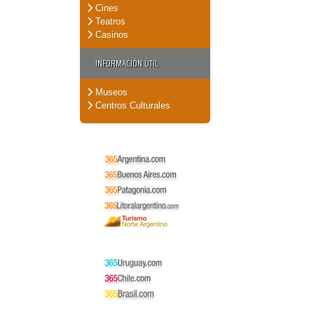
Cines
Teatros
Casinos
INFORMACIÓN ÚTIL
Museos
Centros Culturales