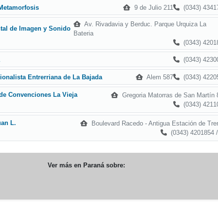
9 de Julio 211
(0343) 4341
 Metamorfosis
Av. Rivadavia y Berduc. Parque Urquiza La
tal de Imagen y Sonido
Bateria
(0343) 4201
(0343) 4230
Alem 587
(0343) 4220
ionalista Entrerriana de La Bajada
 de Convenciones La Vieja
Gregoria Matorras de San Martín 
(0343) 4211
uan L.
Boulevard Racedo - Antigua Estación de Tre
(0343) 4201854 /
Ver más en
Paraná
sobre: