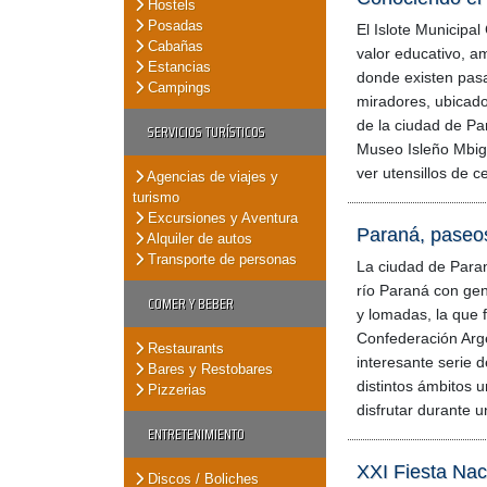
Hostels
Posadas
El Islote Municipal
Cabañas
valor educativo, am
Estancias
donde existen pas
Campings
miradores, ubicado
de la ciudad de P
SERVICIOS TURÍSTICOS
Museo Isleño Mbi
ver utensillos de 
Agencias de viajes y
turismo
Excursiones y Aventura
Paraná, paseo
Alquiler de autos
Transporte de personas
La ciudad de Paran
río Paraná con ge
COMER Y BEBER
y lomadas, la que f
Confederación Arge
Restaurants
interesante serie 
Bares y Restobares
distintos ámbitos 
Pizzerias
disfrutar durante u
ENTRETENIMIENTO
XXI Fiesta Nac
Discos / Boliches