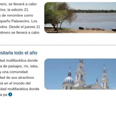
rero, se llevará a cabo
os, la edición 21.
ras de renombre como
queño Palavecino, Los
ndos. Desde el jueves 11
ebrero se llevará a cabo
sitarla todo el año
ad multifacética donde
a de paisajes, río, islas,
 y una comunidad
dad de sus atractivos
ná en el mundo del
udad multifacética donde
ta pa