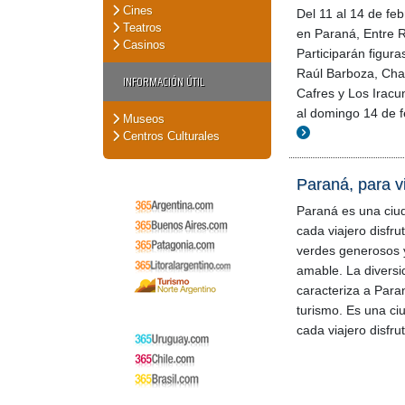
Cines
Del 11 al 14 de feb
Teatros
en Paraná, Entre Rí
Casinos
Participarán figu
Raúl Barboza, Cha
INFORMACIÓN ÚTIL
Cafres y Los Iracu
al domingo 14 de f
Museos
Centros Culturales
Paraná, para vi
Paraná es una ciud
cada viajero disfrut
verdes generosos
amable. La diversi
caracteriza a Para
turismo. Es una ci
cada viajero disfru