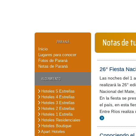
Notas de t
PARANÁ
Inicio
Lugares para conocer
Fotos de Paraná
Notas de Paraná
26° Fiesta Nac
ALOJAMIENTO
Las noches del 1 a
realizará la 26° ed
Hoteles 5 Estrellas
Nacional del Mate,
Hoteles 4 Estrellas
En la fiesta se pre
Hoteles 3 Estrellas
el país, en esta fi
Hoteles 2 Estrellas
Entre Ríos realiza
Hoteles 1 Estrella
Hoteles Residenciales
Hoteles Boutique
Apart Hoteles
Conociendo el 