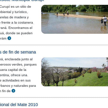
 Curupí es un sitio de
biental y turístico,
arelas de madera y
 frente a la costanera
araná. Encontramos el
guá, donde se pueden
cerám
s de fin de semana
á, enclavada junto al
nerosos verdes, parques
uera capital de la
ntina, ofrece una
de actividades en sus
urbanos y naturales para
n fin de
ional del Mate 2010