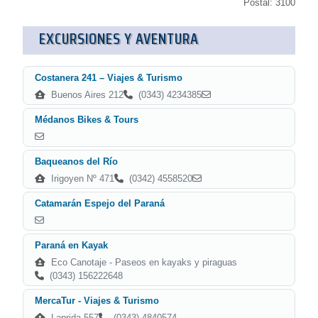
Postal: 3100
EXCURSIONES Y AVENTURA
Costanera 241 – Viajes & Turismo
Buenos Aires 212
(0343) 4234385
Médanos Bikes & Tours
Baqueanos del Río
Irigoyen Nº 471
(0342) 4558520
Catamarán Espejo del Paraná
Paraná en Kayak
Eco Canotaje - Paseos en kayaks y piraguas
(0343) 156222648
MercaTur - Viajes & Turismo
Laprida 557
(0343) 4840574