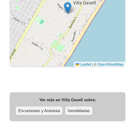
Leaflet
|
©
OpenStreetMap
Ver más en
Villa Gesell
sobre:
Excursiones y Aventura
Inmobiliarias