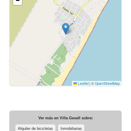
−
Leaflet
|
©
OpenStreetMap
Ver más en
Villa Gesell
sobre:
Alquiler de bicicletas
Inmobiliarias