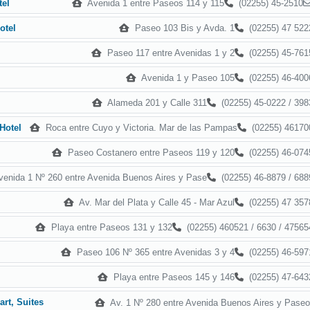
Avenida 1 entre Paseos 114 y 115
(02255) 45-2510
tel
Paseo 103 Bis y Avda. 1
(02255) 47 522
otel
Paseo 117 entre Avenidas 1 y 2
(02255) 45-761
Avenida 1 y Paseo 105
(02255) 46-400
Alameda 201 y Calle 311
(02255) 45-0222 / 398
Roca entre Cuyo y Victoria. Mar de las Pampas
(02255) 46170
Hotel
Paseo Costanero entre Paseos 119 y 120
(02255) 46-074
enida 1 Nº 260 entre Avenida Buenos Aires y Pase
(02255) 46-8879 / 688
Av. Mar del Plata y Calle 45 - Mar Azul
(02255) 47 357
Playa entre Paseos 131 y 132
(02255) 460521 / 6630 / 47565
Paseo 106 Nº 365 entre Avenidas 3 y 4
(02255) 46-597
Playa entre Paseos 145 y 146
(02255) 47-643
rt, Suites
Av. 1 Nº 280 entre Avenida Buenos Aires y Paseo