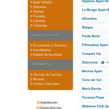
Alpemar Apart Ho
Apart Hoteles
Hosterias
La Mirage Apart H
Hostels
Posadas
Alhambra
Cabañas
Campings
Marges
SERVICIOS TURÍSTICOS
Punta Norte
Pillmayken Apart 
Excursiones y Aventura
Inmobiliarias
Compart Vip
Alquiler de bicicletas
Av
Dubrovnik
INFORMACIÓN ÚTIL
Moorea Apart
Oficinas de Turismo
Museos
Torre del Sol
Centros Culturales
María Bonita
Terrazas Playa
Medamar Club Apa