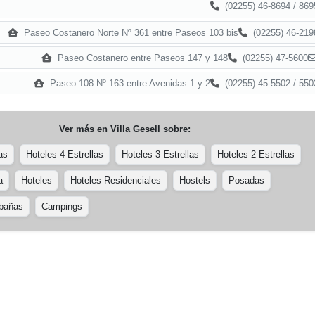
(02255) 46-8694 / 869
Paseo Costanero Norte Nº 361 entre Paseos 103 bis
(02255) 46-219
Paseo Costanero entre Paseos 147 y 148
(02255) 47-5600
Paseo 108 Nº 163 entre Avenidas 1 y 2
(02255) 45-5502 / 550
Ver más en
Villa Gesell
sobre:
as
Hoteles 4 Estrellas
Hoteles 3 Estrellas
Hoteles 2 Estrellas
a
Hoteles
Hoteles Residenciales
Hostels
Posadas
bañas
Campings