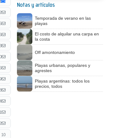
Notas y artículos
2
Temporada de verano en las
playas
5
El costo de alquilar una carpa en
6
la costa
3
Off amontonamiento
0
Playas urbanas, populares y
5
agrestes
9
Playas argentinas: todos los
precios, todos
8
4
1
2
 10