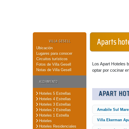
Aparts hote
VILLA GESELL
Ubicación
Lugares para conocer
Circuitos turísticos
Los Apart Hoteles b
Fotos de Villa Gesell
Notas de Villa Gesell
optar por cocinar e
ALOJAMIENTO
APART HO
Hoteles 5 Estrellas
Hoteles 4 Estrellas
Hoteles 3 Estrellas
Amabile Sul Mare
Hoteles 2 Estrellas
Hoteles 1 Estrella
Villa Ekerman Apa
Hoteles
Hoteles Residenciales