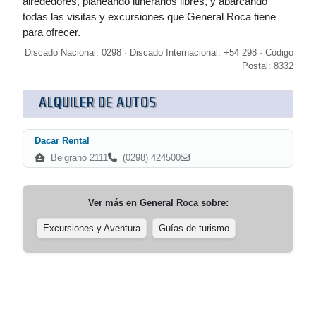
alrededores, planeando itinerarios libres, y abarcando
todas las visitas y excursiones que General Roca tiene
para ofrecer.
Discado Nacional: 0298 · Discado Internacional: +54 298 · Código
Postal: 8332
ALQUILER DE AUTOS
Dacar Rental
Belgrano 2111
(0298) 424500
Ver más en
General Roca
sobre:
Excursiones y Aventura
Guías de turismo