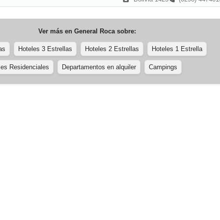
Ver más en
General Roca
sobre:
as
Hoteles 3 Estrellas
Hoteles 2 Estrellas
Hoteles 1 Estrella
les Residenciales
Departamentos en alquiler
Campings