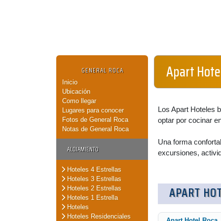
Apart Hote
GENERAL ROCA
Inicio
Ubicación
Como llegar
Los Apart Hoteles b
Lugares para conocer
Fotos de General Roca
optar por cocinar e
Notas de General Roca
Una forma conforta
ALOJAMIENTO
excursiones, activi
Hoteles 4 Estrellas
Hoteles 3 Estrellas
APART HO
Hoteles 2 Estrellas
Hoteles 1 Estrella
Hoteles
Hoteles Residenciales
Apart Hotel Roca