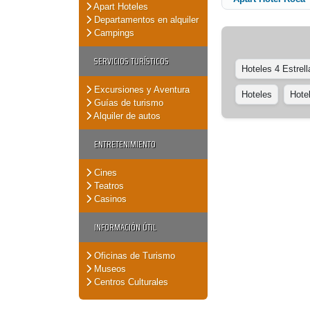
Apart Hoteles
Departamentos en alquiler
Campings
SERVICIOS TURÍSTICOS
Hoteles 4 Estrell
Excursiones y Aventura
Hoteles
Hote
Guías de turismo
Alquiler de autos
ENTRETENIMIENTO
Cines
Teatros
Casinos
INFORMACIÓN ÚTIL
Oficinas de Turismo
Museos
Centros Culturales