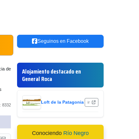
Seguinos en Facebook
cia de
Alojamiento destacado en
General Roca
s
Loft de la Patagonia
ir
: 8332
Conociendo
Río Negro
5