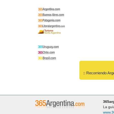
:: Recorriendo Arg
365ar
La guí
www.3