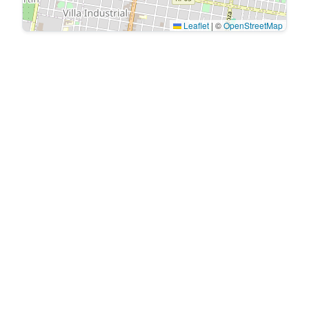
Leaflet
|
©
OpenStreetMap