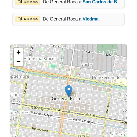
De General Roca a
San Carlos de Bariloche
395 Kms
De General Roca a
Viedma
437 Kms
+
−