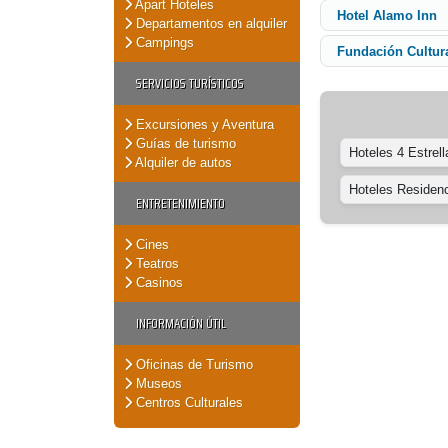
Apart Hoteles
Hotel Alamo Inn
Departamentos en alquiler
Campings
Fundación Cultur
SERVICIOS TURÍSTICOS
Excursiones y Aventura
Guías de turismo
Hoteles 4 Estrell
Alquiler de autos
Hoteles Residenc
ENTRETENIMIENTO
Cines
Teatros
Casinos
INFORMACIÓN ÚTIL
Oficinas de Turismo
Museos
Centros Culturales