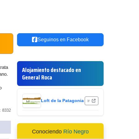
Seguinos en Facebook
rata
Alojamiento destacado en
ano.
General Roca
o
Loft de la Patagonia
ir
: 8332
Conociendo
Río Negro