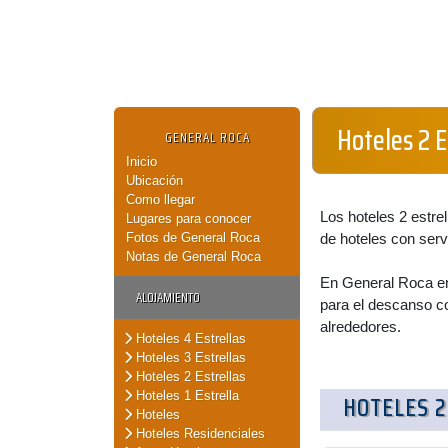
Hoteles 2 E
GENERAL ROCA
Inicio
Ubicación
Como llegar
Los hoteles 2 estre
Lugares para conocer
Fotos de General Roca
de hoteles con serv
Notas de General Roca
En General Roca enc
ALOJAMIENTO
para el descanso c
alrededores.
Hoteles 4 Estrellas
Hoteles 3 Estrellas
Hoteles 2 Estrellas
Hoteles 1 Estrella
HOTELES 2
Hoteles
Hoteles Residenciales