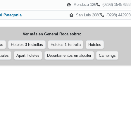
Mendoza 126
(0298) 15457988
San Luis 2080
(0298) 442905
al Patagonia
Ver más en
General Roca
sobre:
as
Hoteles 3 Estrellas
Hoteles 1 Estrella
Hoteles
iales
Apart Hoteles
Departamentos en alquiler
Campings