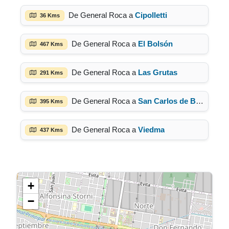
De General Roca a
Cipolletti
36 Kms
De General Roca a
El Bolsón
467 Kms
De General Roca a
Las Grutas
291 Kms
De General Roca a
San Carlos de Bariloche
395 Kms
De General Roca a
Viedma
437 Kms
+
−