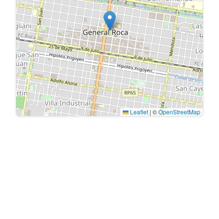
Leaflet
|
©
OpenStreetMap