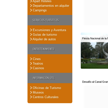
Apart Hoteles
Departamentos en alquiler
Campings
SERVICIOS TURÍSTICOS
Excursiones y Aventura
Guías de turismo
Fiesta Nacional de l
Alquiler de autos
ENTRETENIMIENTO
Cines
Teatros
Casinos
INFORMACIÓN ÚTIL
Desafío al Canal Gra
Oficinas de Turismo
Museos
Centros Culturales