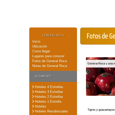
Fotos de G
GENERAL ROCA
Inicio
Ubicación
Como llegar
Lugares para conocer
Fotos de General Roca
General Roca y una re
Notas de General Roca
ALOJAMIENTO
Hoteles 4 Estrellas
Hoteles 3 Estrellas
Hoteles 2 Estrellas
Hoteles 1 Estrella
Hoteles
Tigres y guacamayos e
Hoteles Residenciales