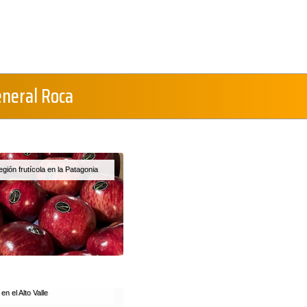
eneral Roca
gión frutícola en la Patagonia
n el Alto Valle