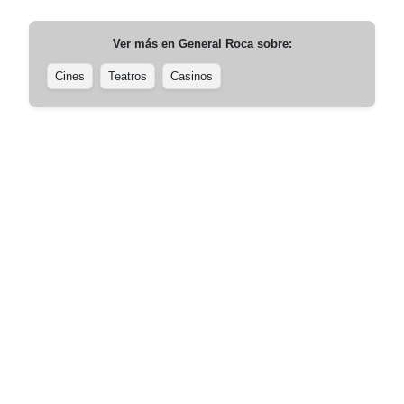
Ver más en
General Roca
sobre:
Cines
Teatros
Casinos