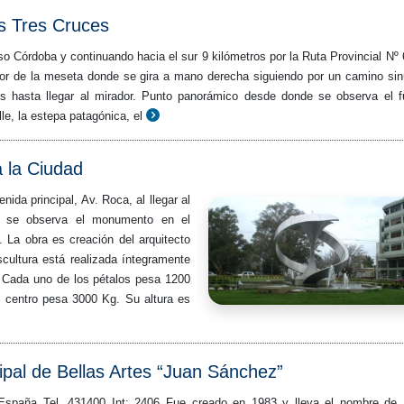
as Tres Cruces
 Córdoba y continuando hacia el sur 9 kilómetros por la Ruta Provincial Nº 
rior de la meseta donde se gira a mano derecha siguiendo por un camino si
os hasta llegar al mirador. Punto panorámico desde donde se observa el f
lle, la estepa patagónica, el
 la Ciudad
nida principal, Av. Roca, al llegar al
o se observa el monumento en el
. La obra es creación del arquitecto
escultura está realizada íntegramente
. Cada uno de los pétalos pesa 1200
l centro pesa 3000 Kg. Su altura es
pal de Bellas Artes “Juan Sánchez”
España Tel. 431400 Int: 2406 Fue creado en 1983 y lleva el nombre de