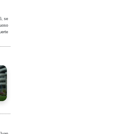
6, se
nuoso
uerte
 Juan