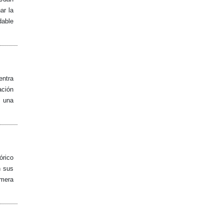
ar la
dable
entra
ación
e una
órico
n sus
imera