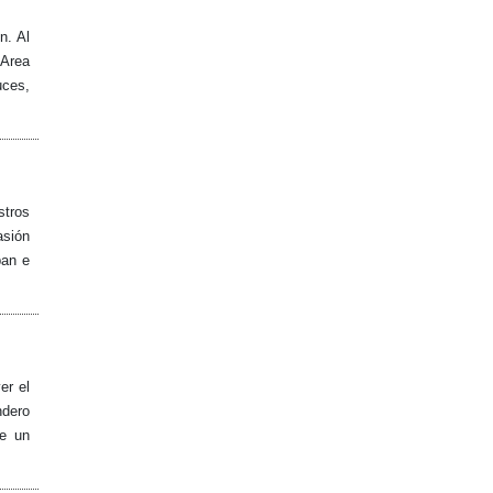
n. Al
 Area
uces,
stros
asión
ban e
er el
ndero
ce un