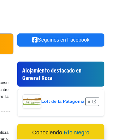
Seguinos en Facebook
Alojamiento destacado en
General Roca
cceso
uatro
re la
Loft de la Patagonia
ir
Conociendo
Río Negro
licía
car y