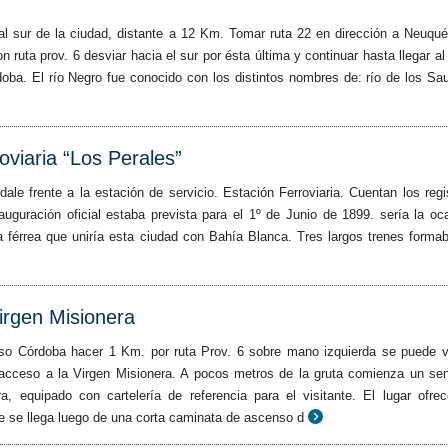
 al sur de la ciudad, distante a 12 Km. Tomar ruta 22 en dirección a Neuqué
on ruta prov. 6 desviar hacia el sur por ésta última y continuar hasta llegar al
oba. El río Negro fue conocido con los distintos nombres de: río de los Sa
oviaria “Los Perales”
dale frente a la estación de servicio. Estación Ferroviaria. Cuentan los regi
auguración oficial estaba prevista para el 1º de Junio de 1899. sería la oc
nea férrea que uniría esta ciudad con Bahía Blanca. Tres largos trenes forma
irgen Misionera
so Córdoba hacer 1 Km. por ruta Prov. 6 sobre mano izquierda se puede v
l acceso a la Virgen Misionera. A pocos metros de la gruta comienza un se
ora, equipado con cartelería de referencia para el visitante. El lugar ofre
ue se llega luego de una corta caminata de ascenso d