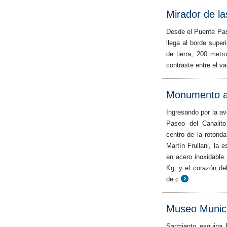
Mirador de l
Desde el Puente Paso
llega al borde supe
de tierra, 200 metr
contraste entre el va
Monumento a
Ingresando por la ave
Paseo del Canalit
centro de la rotonda
Martín Frullani, la 
en acero inoxidable
Kg. y el corazón de
de c
Museo Munici
Sarmiento esquina 