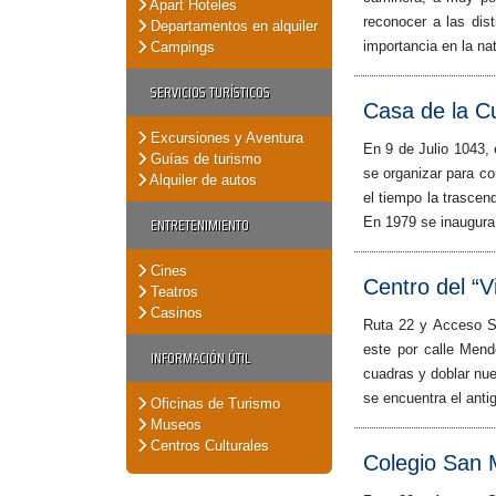
Apart Hoteles
reconocer a las dis
Departamentos en alquiler
importancia en la na
Campings
SERVICIOS TURÍSTICOS
Casa de la Cu
Excursiones y Aventura
En 9 de Julio 1043,
Guías de turismo
se organizar para co
Alquiler de autos
el tiempo la trascend
ENTRETENIMIENTO
En 1979 se inaugura
Cines
Centro del “V
Teatros
Casinos
Ruta 22 y Acceso St
este por calle Mend
INFORMACIÓN ÚTIL
cuadras y doblar nue
se encuentra el ant
Oficinas de Turismo
Museos
Centros Culturales
Colegio San 