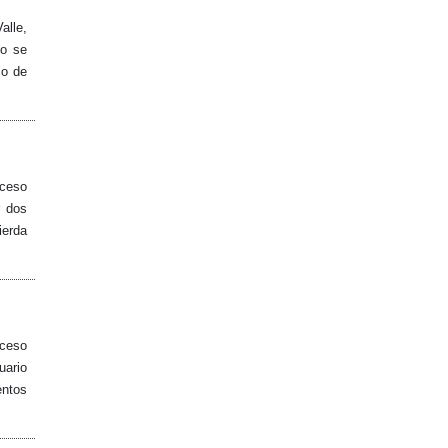
alle,
do se
io de
cceso
r dos
ierda
cceso
uario
entos