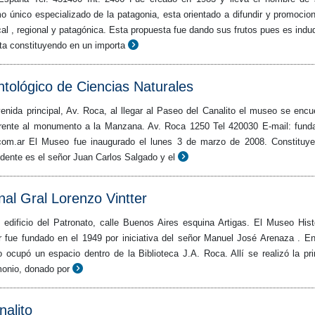
 único especializado de la patagonia, esta orientado a difundir y promocion
ocal , regional y patagónica. Esta propuesta fue dando sus frutos pues es indu
ta constituyendo en un importa
tológico de Ciencias Naturales
enida principal, Av. Roca, al llegar al Paseo del Canalito el museo se encu
 frente al monumento a la Manzana. Av. Roca 1250 Tel 420030 E-mail: fund
om.ar El Museo fue inaugurado el lunes 3 de marzo de 2008. Constituy
dente es el señor Juan Carlos Salgado y el
al Gral Lorenzo Vintter
edificio del Patronato, calle Buenos Aires esquina Artigas. El Museo Hist
r fue fundado en el 1949 por iniciativa del señor Manuel José Arenaza . E
ocupó un espacio dentro de la Biblioteca J.A. Roca. Allí se realizó la pr
monio, donado por
alito