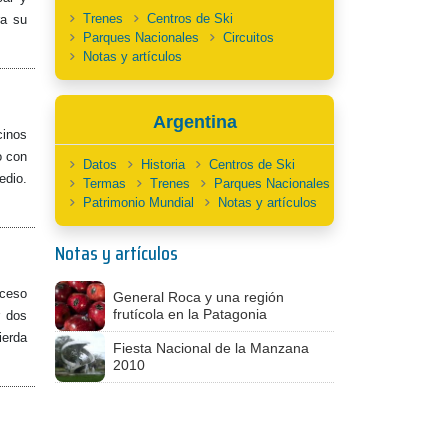
Trenes
Centros de Ski
ra su
Parques Nacionales
Circuitos
Notas y artículos
Argentina
cinos
o con
Datos
Historia
Centros de Ski
edio.
Termas
Trenes
Parques Nacionales
Patrimonio Mundial
Notas y artículos
Notas y artículos
cceso
General Roca y una región
frutícola en la Patagonia
r dos
ierda
Fiesta Nacional de la Manzana
2010