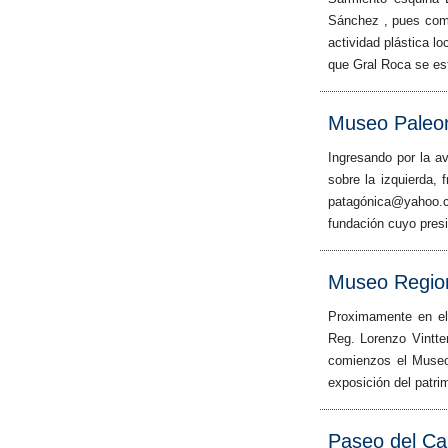
Sánchez , pues como
actividad plástica l
que Gral Roca se es
Museo Paleon
Ingresando por la av
sobre la izquierda,
patagónica@yahoo.c
fundación cuyo presi
Museo Region
Proximamente en el 
Reg. Lorenzo Vintte
comienzos el Museo 
exposición del patri
Paseo del Can