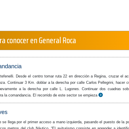
ra conocer en General Roca
andancia
efenelli. Desde el centro tomar ruta 22 en dirección a Regina, cruzar el a
za. Continuar 3 Km. doblar a la derecha por calle Carlos Pellegrini, hacer c
uevamente a la derecha por calle L. Lugones. Continuar dos cuadras sob
tra la comandancia. El recorrido de este sector se empieza
ves
e se llega por el primer acceso a mano izquierda, pasando el puesto de la po
os metros del club Náutico. “El aviturismo consiste en aprender a identifi