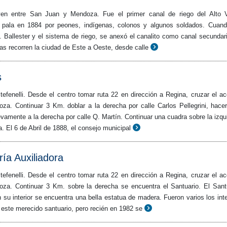
yen entre San Juan y Mendoza. Fue el primer canal de riego del Alto V
y pala en 1884 por peones, indígenas, colonos y algunos soldados. Cuan
. Ballester y el sistema de riego, se anexó el canalito como canal secundar
tas recorren la ciudad de Este a Oeste, desde calle
s
efenelli. Desde el centro tomar ruta 22 en dirección a Regina, cruzar el a
oza. Continuar 3 Km. doblar a la derecha por calle Carlos Pellegrini, hace
vamente a la derecha por calle Q. Martín. Continuar una cuadra sobre la izqu
a. El 6 de Abril de 1888, el consejo municipal
ía Auxiliadora
efenelli. Desde el centro tomar ruta 22 en dirección a Regina, cruzar el a
oza. Continuar 3 Km. sobre la derecha se encuentra el Santuario. El Sant
n su interior se encuentra una bella estatua de madera. Fueron varios los int
este merecido santuario, pero recién en 1982 se