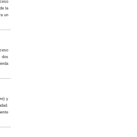
cceso
de la
ra un
cceso
r dos
ierda
re) y
udad.
uente