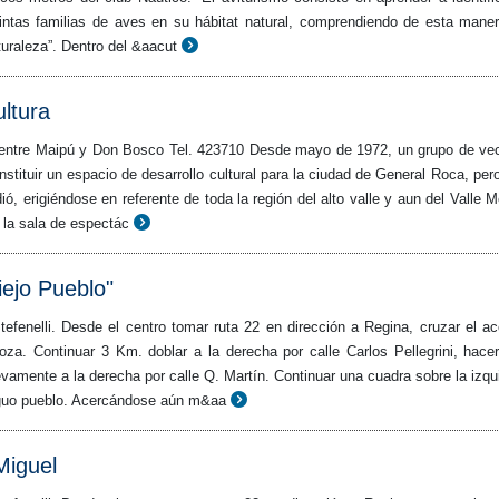
tintas familias de aves en su hábitat natural, comprendiendo de esta mane
turaleza”. Dentro del &aacut
ltura
 entre Maipú y Don Bosco Tel. 423710 Desde mayo de 1972, un grupo de ve
nstituir un espacio de desarrollo cultural para la ciudad de General Roca, per
ió, erigiéndose en referente de toda la región del alto valle y aun del Valle M
 la sala de espectác
iejo Pueblo"
efenelli. Desde el centro tomar ruta 22 en dirección a Regina, cruzar el a
oza. Continuar 3 Km. doblar a la derecha por calle Carlos Pellegrini, hace
vamente a la derecha por calle Q. Martín. Continuar una cuadra sobre la izqu
iguo pueblo. Acercándose aún m&aa
Miguel