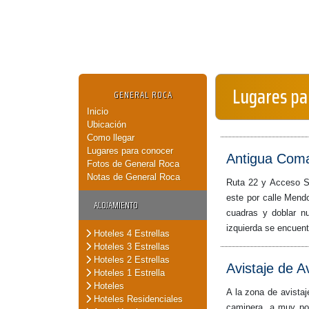
Lugares pa
GENERAL ROCA
Inicio
Ubicación
Como llegar
Lugares para conocer
Antigua Com
Fotos de General Roca
Notas de General Roca
Ruta 22 y Acceso St
este por calle Mendo
ALOJAMIENTO
cuadras y doblar n
izquierda se encuen
Hoteles 4 Estrellas
Hoteles 3 Estrellas
Hoteles 2 Estrellas
Avistaje de A
Hoteles 1 Estrella
Hoteles
A la zona de avistaj
Hoteles Residenciales
caminera, a muy poc