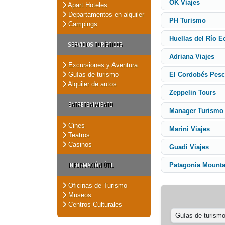
OK Viajes
Apart Hoteles
Departamentos en alquiler
PH Turismo
Campings
Huellas del Río 
SERVICIOS TURÍSTICOS
Adriana Viajes
Excursiones y Aventura
Guías de turismo
El Cordobés Pes
Alquiler de autos
Zeppelin Tours
ENTRETENIMIENTO
Manager Turismo
Cines
Marini Viajes
Teatros
Casinos
Guadi Viajes
INFORMACIÓN ÚTIL
Patagonia Mounta
Oficinas de Turismo
Museos
Centros Culturales
Guías de turism