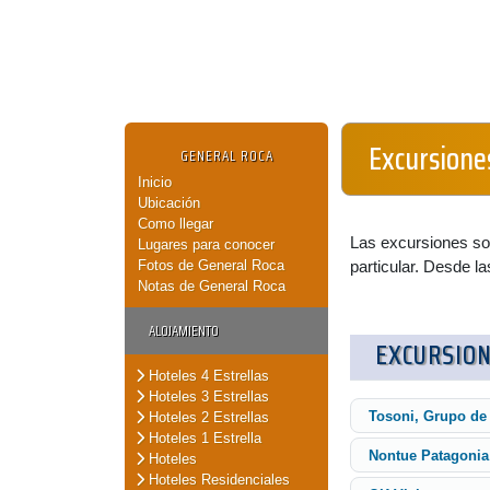
Excursione
GENERAL ROCA
Inicio
Ubicación
Como llegar
Las excursiones so
Lugares para conocer
Fotos de General Roca
particular. Desde l
Notas de General Roca
ALOJAMIENTO
EXCURSION
Hoteles 4 Estrellas
Hoteles 3 Estrellas
Tosoni, Grupo de
Hoteles 2 Estrellas
Hoteles 1 Estrella
Nontue Patagonia
Hoteles
Hoteles Residenciales