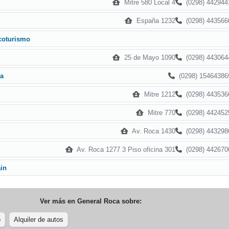
Mitre 580 Local 4
(0298) 442944
España 1232
(0298) 443566
Ecoturismo
25 de Mayo 1090
(0298) 443064
(0298) 15464386
ca
Mitre 1212
(0298) 443536
Mitre 770
(0298) 442452
Av. Roca 1430
(0298) 443298
Av. Roca 1277 3 Piso oficina 301
(0298) 442670
in
Ver más en
General Roca
sobre:
o
Alquiler de autos