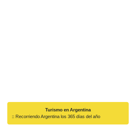
Turismo en Argentina
:: Recorriendo Argentina los 365 días del año