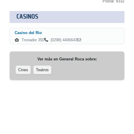
Postal: 8332
CASINOS
Casino del Rio
Tronador 350
(0298) 4406643
Ver más en
General Roca
sobre:
Cines
Teatros