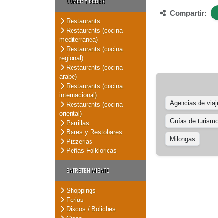
COMER Y BEBER
Compartir:
Restaurants
Restaurants (cocina
mediterranea)
Restaurants (cocina
regional)
Restaurants (cocina
arabe)
Restaurants (cocina
internacional)
Agencias de viaj
Restaurants (cocina
oriental)
Guías de turism
Parrillas
Bares y Restobares
Milongas
Pizzerias
Peñas Folkloricas
ENTRETENIMIENTO
Shoppings
Ferias
Discos / Boliches