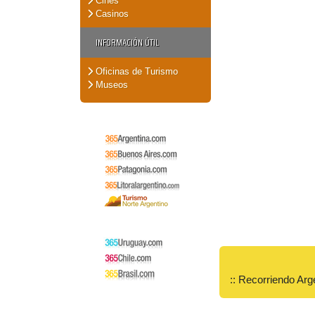
Cines
Casinos
INFORMACIÓN ÚTIL
Oficinas de Turismo
Museos
:: Recorriendo Arg