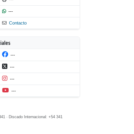
---
Contacto
iales
---
---
---
---
41 · Discado Internacional: +54 341