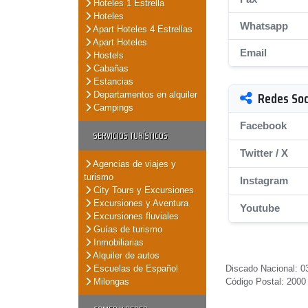
Hoteles 1 Estrella
Hoteles
Whatsapp
Apart Hoteles 4 Estrellas
Apart Hoteles
Email
Hostels
Cabañas
Estancias
Redes Soc
Departamentos en alquiler
Campings
Facebook
SERVICIOS TURÍSTICOS
Twitter / X
Agencias de viajes y
turismo
Instagram
City Tours y Excursiones
Excursiones y Aventura
Youtube
Excursiones fluviales
Guías de turismo
Inmobiliarias
Alquiler de autos
Escuelas de Español
Discado Nacional: 03
Milongas
Código Postal: 2000