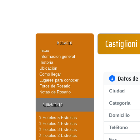
Castiglioni
ROSARIO
Inicio
Información general
Historia
Ubicación
Como llegar
Datos de 
Lugares para conocer
Fotos de Rosario
Ciudad
Notas de Rosario
Categoria
ALOJAMIENTO
Domicilio
Hoteles 5 Estrellas
Hoteles 4 Estrellas
Teléfono
Hoteles 3 Estrellas
Hoteles 2 Estrellas
Fax