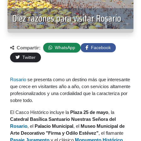
Diez razones para visitar Rosario
Compartir:
WhatsApp
Facebook
Twitter
Rosario
se presenta como un destino más que interesante
que crece en visitantes año a año, con servicios altamente
profesionalizados y una cordialidad que la caracteriza por
sobre todo.
El Casco Histórico incluye la
Plaza 25 de mayo
, la
Catedral Basílica Santuario Nuestras Señora del
Rosario
, el
Palacio Municipal
, el
Museo Municipal de
Arte Decorativo "Firma y Odilo Estévez"
, el flamante
Pasaje Juramento
y el clásico
Monumento Histórico