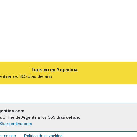
Turismo en Argentina
entina los 365 días del año
gentina.com
a online de Argentina los 365 días del año
65argentina.com
es de uso
|
Política de privacidad