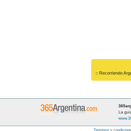
:: Recorriendo Arg
365ar
La guí
www.3
Terminos y condicion