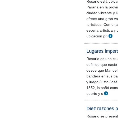
Rosario está ubicad
Paraná en la provi
ciudad vibrante y 
ofrece una gran va
turísticos. Con una 
escena artística y c
ubicación pri
Lugares imperd
Rosario es una ciu
definido que nació
desde que Manuel B
bandera en sus ba
y luego Justo José
1852, la soñó como
puerto y c
Diez razones p
Rosario se presen