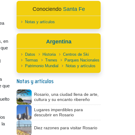
Conociendo
Santa Fe
Notas y artículos
nea
s, en
Argentina
 que
Datos
Historia
Centros de Ski
Termas
Trenes
Parques Nacionales
l
Patrimonio Mundial
Notas y artículos
Notas y artículos
a
be que
Rosario, una ciudad llena de arte,
uelto
cultura y su encanto ribereño
Lugares imperdibles para
descubrir en Rosario
los
 la
Diez razones para visitar Rosario