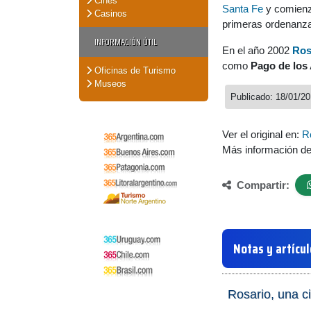
Cines
Santa Fe
y comienza
Casinos
primeras ordenanza
INFORMACIÓN ÚTIL
En el año 2002
Ros
como
Pago de los
Oficinas de Turismo
Museos
Publicado: 18/01/2
Ver el original en:
R
Más información d
Compartir:
Notas y artícu
Rosario, una ci