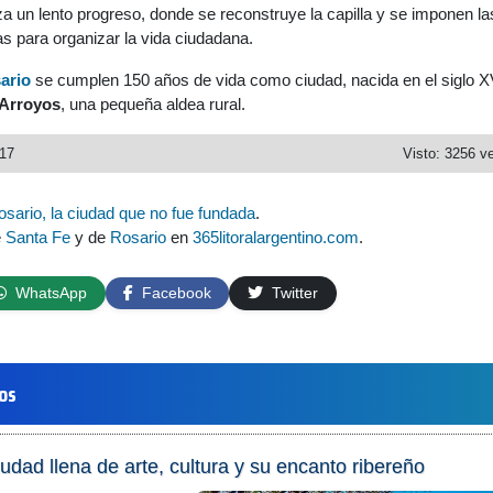
 un lento progreso, donde se reconstruye la capilla y se imponen la
s para organizar la vida ciudadana.
ario
se cumplen 150 años de vida como ciudad, nacida en el siglo XV
 Arroyos
, una pequeña aldea rural.
017
Visto: 3256 v
osario, la ciudad que no fue fundada
.
e
Santa Fe
y de
Rosario
en
365litoralargentino.com
.
WhatsApp
Facebook
Twitter
los
udad llena de arte, cultura y su encanto ribereño