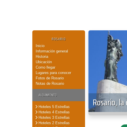
ROSARIO
Inicio
Información general
Historia
Ubicación
Como llegar
Lugares para conocer
Fotos de Rosario
Notas de Rosario
ALOJAMIENTO
Rosario, la
Hoteles 5 Estrellas
Hoteles 4 Estrellas
Hoteles 3 Estrellas
Hoteles 2 Estrellas