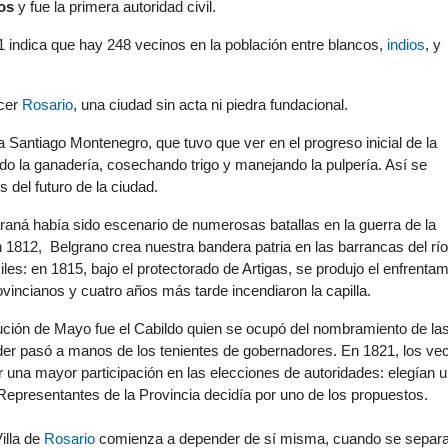
os
y fue la primera autoridad civil.
 indica que hay 248 vecinos en la población entre blancos,
indios
, y
acer
Rosario
, una ciudad sin acta ni piedra fundacional.
a Santiago Montenegro, que tuvo que ver en el progreso inicial de la
do la ganadería, cosechando trigo y manejando la pulpería. Así se
 del futuro de la ciudad.
raná había sido escenario de numerosas batallas en la guerra de la
 1812, Belgrano crea nuestra bandera patria en las barrancas del río
les: en 1815, bajo el protectorado de Artigas, se produjo el enfrentam
ovincianos y cuatro años más tarde incendiaron la capilla.
lución de Mayo fue el Cabildo quien se ocupó del nombramiento de la
der pasó a manos de los tenientes de gobernadores. En 1821, los ve
una mayor participación en las elecciones de autoridades: elegían 
 Representantes de la Provincia decidía por uno de los propuestos.
illa de
Rosario
comienza a depender de sí misma, cuando se separ