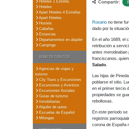
Hoteles 1 Estrella
Compartir:
Hoteles
Apart Hoteles 4 Estrellas
Apart Hoteles
Rosario
no tiene fu
Hostels
dado por la situaci
Cabañas
Estancias
En el año 1689, el 
Departamentos en alquiler
Campings
retribución a servi
antes merodeaban p
SERVICIOS TURÍSTICOS
franciscanos, quien
Salado
.
Agencias de viajes y
turismo
Las hijas de Pined
City Tours y Excursiones
poblarse el sitio. L
Excursiones y Aventura
en el primer tercio
Excursiones fluviales
propiedades se guar
Guías de turismo
reboltosas.
Inmobiliarias
Alquiler de autos
En este período se i
Escuelas de Español
Milongas
registros parroquia
corona de España n