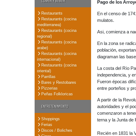
COMER Y BEBER
Pago de los Arroy
Restaurants
En el censo de 1741
Restaurants (cocina
mulatos.
mediterranea)
Restaurants (cocina
Asi, comienza a n
regional)
Restaurants (cocina
En la zona se radic
arabe)
población, exportan
Restaurants (cocina
diagraman las bases
internacional)
Restaurants (cocina
La costa del Río Pa
oriental)
independencia, y en
Parrillas
Fueron épocas difíci
Bares y Restobares
entre porteños y pr
Pizzerias
Peñas Folkloricas
A partir de la Revo
ENTRETENIMIENTO
autoridades y el po
comenzaron a tener 
Shoppings
terna y la Junta de
Ferias
Discos / Boliches
Recién en 1831 la V