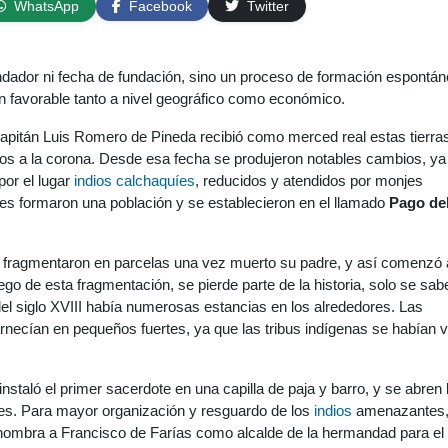
WhatsApp
Facebook
Twitter
ndador ni fecha de fundación, sino un proceso de formación espontá
ón favorable tanto a nivel geográfico como económico.
capitán Luis Romero de Pineda recibió como merced real estas tierra
cios a la corona. Desde esa fecha se produjeron notables cambios, ya
or el lugar
indios calchaquíes
, reducidos y atendidos por monjes
es formaron una población y se establecieron en el llamado
Pago de
a fragmentaron en parcelas una vez muerto su padre, y así comenzó 
uego de esta fragmentación, se pierde parte de la historia, solo se sa
 del siglo XVIII había numerosas estancias en los alrededores. Las
necían en pequeños fuertes, ya que las tribus indígenas se habían v
nstaló el primer sacerdote en una capilla de paja y barro, y se abren 
les. Para mayor organización y resguardo de los
indios
amenazantes,
ombra a Francisco de Farías como alcalde de la hermandad para el