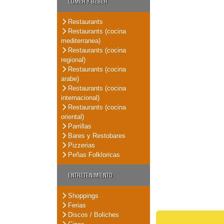
COMER Y BEBER
Restaurants
Restaurants (cocina
mediterranea)
Restaurants (cocina
regional)
Restaurants (cocina
arabe)
Restaurants (cocina
internacional)
Restaurants (cocina
oriental)
Parrillas
Bares y Restobares
Pizzerias
Peñas Folkloricas
ENTRETENIMIENTO
Shoppings
Ferias
Discos / Boliches