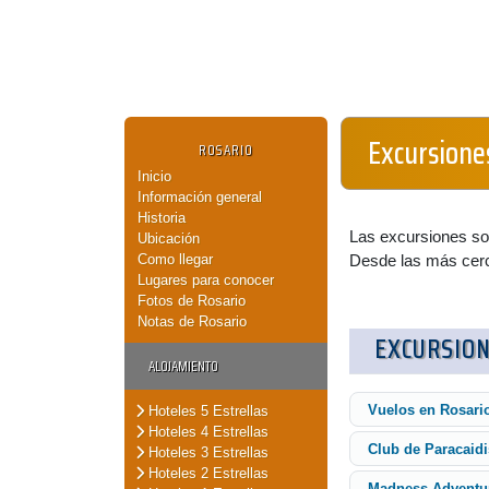
Excursione
ROSARIO
Inicio
Información general
Historia
Las excursiones son
Ubicación
Como llegar
Desde las más cerca
Lugares para conocer
Fotos de Rosario
Notas de Rosario
EXCURSION
ALOJAMIENTO
Vuelos en Rosari
Hoteles 5 Estrellas
Hoteles 4 Estrellas
Club de Paracaid
Hoteles 3 Estrellas
Hoteles 2 Estrellas
Madness Adventu