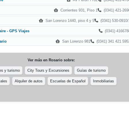
Corrientes 931, Piso 1
(0341) 421-269
San Lorenzo 1440, piso 4 y 5
(0341) 530-0910/
(0341) 416678
aire - GPS Viajes
San Lorenzo 981
(0341) 341 421 595
ario
Ver más en
Rosario
sobre:
es y turismo
City Tours y Excursiones
Guías de turismo
iales
Alquiler de autos
Escuelas de Español
Inmobiliarias