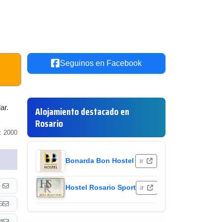
Seguinos en Facebook
ar.
Alojamiento destacado en
Rosario
: 2000
Bonarda Bon Hostel
ir
Hostel Rosario Sport
ir
5
4