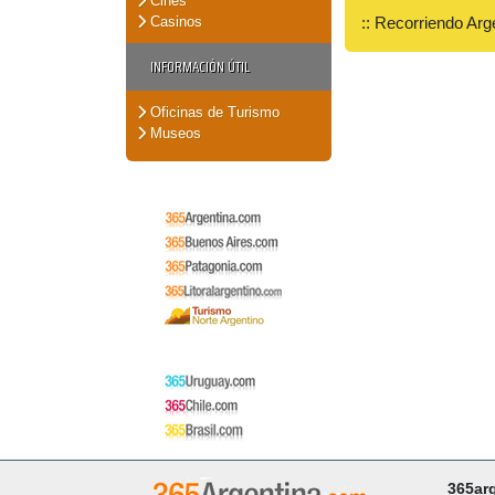
Cines
Casinos
:: Recorriendo Arg
INFORMACIÓN ÚTIL
Oficinas de Turismo
Museos
365ar