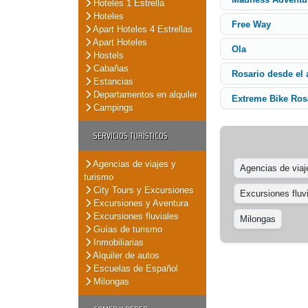
Hoteles 1 Estrella
Hoteles
Free Way
Apart Hoteles 4 Estrellas
Apart Hoteles
Ola
Hostels
Cabañas
Rosario desde el 
Estancias
Departamentos en alquiler
Extreme Bike Ros
Campings
SERVICIOS TURÍSTICOS
Agencias de viajes y
Agencias de viaj
turismo
City Tours y Excursiones
Excursiones fluv
Excursiones y Aventura
Excursiones fluviales
Milongas
Guías de turismo
Inmobiliarias
Alquiler de autos
Escuelas de Español
Milongas