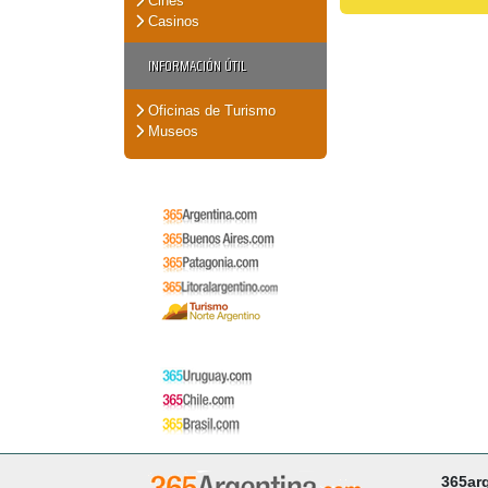
Cines
Casinos
INFORMACIÓN ÚTIL
Oficinas de Turismo
Museos
365ar