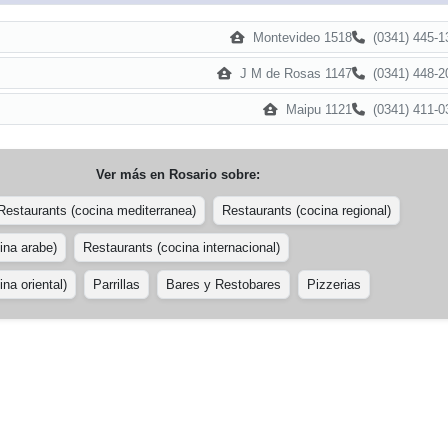
Montevideo 1518
(0341) 445-1
J M de Rosas 1147
(0341) 448-2
Maipu 1121
(0341) 411-0
Ver más en
Rosario
sobre:
Restaurants (cocina mediterranea)
Restaurants (cocina regional)
ina arabe)
Restaurants (cocina internacional)
na oriental)
Parrillas
Bares y Restobares
Pizzerias