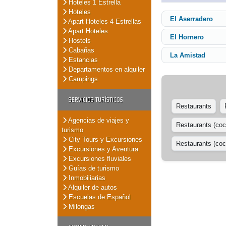
Hoteles 1 Estrella
Hoteles
El Aserradero
Apart Hoteles 4 Estrellas
Apart Hoteles
El Hornero
Hostels
Cabañas
La Amistad
Estancias
Departamentos en alquiler
Campings
SERVICIOS TURÍSTICOS
Restaurants
Agencias de viajes y
Restaurants (coc
turismo
City Tours y Excursiones
Restaurants (coci
Excursiones y Aventura
Excursiones fluviales
Guías de turismo
Inmobiliarias
Alquiler de autos
Escuelas de Español
Milongas