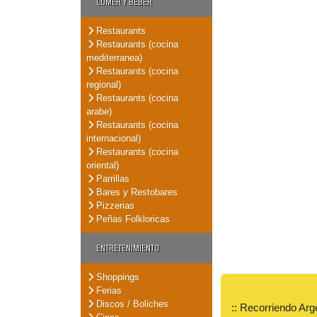
COMER Y BEBER
Restaurants
Restaurants (cocina
mediterranea)
Restaurants (cocina
regional)
Restaurants (cocina
arabe)
Restaurants (cocina
internacional)
Restaurants (cocina
oriental)
Parrillas
Bares y Restobares
Pizzerias
Peñas Folkloricas
ENTRETENIMIENTO
Shoppings
Ferias
Discos / Boliches
:: Recorriendo Arg