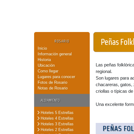
Peñas Folkl
ROSARIO
Inicio
Información general
Historia
Las peñas folklóri
Ubicación
Como llegar
regional.
Lugares para conocer
Son lugares para a
Fotos de Rosario
chacareras, gatos,
Notas de Rosario
criollas o típicas d
ALOJAMIENTO
Una excelente form
Hoteles 5 Estrellas
Hoteles 4 Estrellas
Hoteles 3 Estrellas
PEÑAS FOL
Hoteles 2 Estrellas