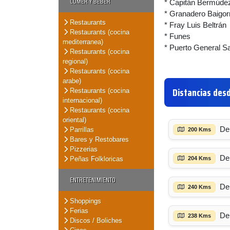
COMER Y BEBER
* Capitán Bermúde
* Granadero Baigor
Restaurants
* Fray Luis Beltrán
Restaurants (cocina
* Funes
mediterranea)
* Puerto General S
Restaurants (cocina
regional)
Restaurants (cocina
arabe)
Distancias desd
Restaurants (cocina
internacional)
Restaurants (cocina
oriental)
De
Parrillas
200 Kms
Bares y Restobares
Pizzerias
De
204 Kms
Peñas Folkloricas
ENTRETENIMIENTO
De
240 Kms
Shoppings
Ferias
De
238 Kms
Discos / Boliches