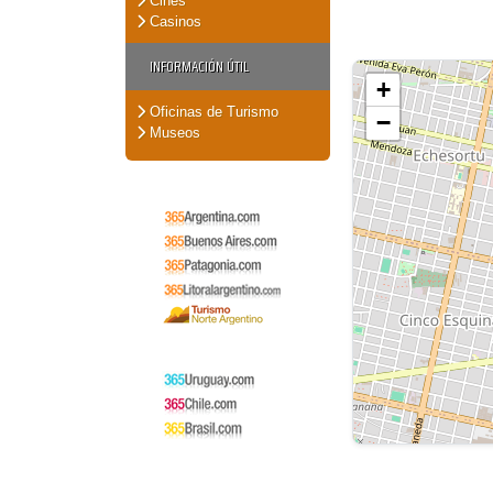
Cines
Casinos
INFORMACIÓN ÚTIL
+
Oficinas de Turismo
−
Museos