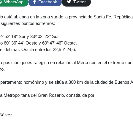
WhatsApp
Facebook
Twitter
o está ubicada en la zona sur de la provincia de Santa Fe, República
s siguientes puntos extremos:
2º 52' 18" Sur y 33º 02' 22" Sur.
no 60º 36' 44" Oeste y 60º 47' 46" Oeste.
vel del mar: Oscila entre los 22,5 Y 24,6.
 posición geoestratégica en relación al Mercosur, en el extremo sur 
no.
partamento homónimo y se sitúa a 300 km de la ciudad de Buenos A
ea Metropolitana del Gran Rosario, constituida por:
 Gálvez