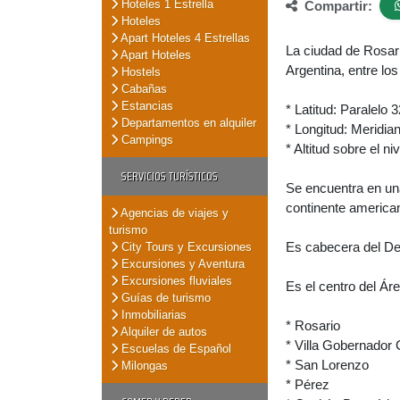
Hoteles 1 Estrella
Compartir:
Hoteles
Apart Hoteles 4 Estrellas
La ciudad de Rosari
Apart Hoteles
Argentina, entre lo
Hostels
Cabañas
Estancias
* Latitud: Paralelo 3
Departamentos en alquiler
* Longitud: Meridia
Campings
* Altitud sobre el ni
SERVICIOS TURÍSTICOS
Se encuentra en una
continente america
Agencias de viajes y
turismo
Es cabecera del De
City Tours y Excursiones
Excursiones y Aventura
Excursiones fluviales
Es el centro del Ár
Guías de turismo
Inmobiliarias
* Rosario
Alquiler de autos
* Villa Gobernador
Escuelas de Español
* San Lorenzo
Milongas
* Pérez