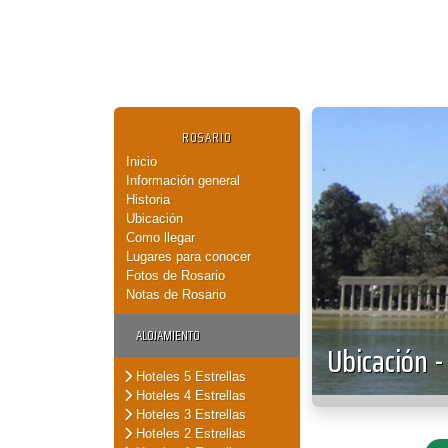
ROSARIO
Inicio
Información general
Historia
Ubicación
Como llegar
Lugares para conocer
Fotos de Rosario
Notas de Rosario
ALOJAMIENTO
Ubicación -
Hoteles 5 Estrellas
Hoteles 4 Estrellas
Hoteles 3 Estrellas
Hoteles 2 Estrellas