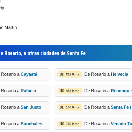
z
ria
an Martín
e Rosario, a otras ciudades de Santa Fe
 Rosario a
Cayastá
De Rosario a
Helvecia
212 Kms
 Rosario a
Rafaela
De Rosario a
Reconquis
434 Kms
 Rosario a
San Justo
De Rosario a
Santa Fe (capital)
146 Kms
 Rosario a
Sunchales
De Rosario a
Venado Tuert
150 Kms