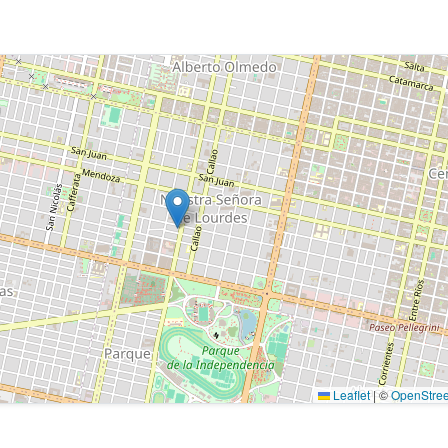
Leaflet
|
©
OpenStre