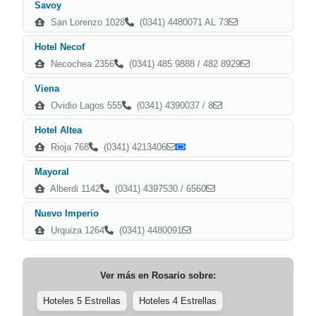
Savoy
San Lorenzo 1028
(0341) 4480071 AL 73
Hotel Necof
Necochea 2356
(0341) 485 9888 / 482 8929
Viena
Ovidio Lagos 555
(0341) 4390037 / 8
Hotel Altea
Rioja 768
(0341) 4213406
Mayoral
Alberdi 1142
(0341) 4397530 / 6560
Nuevo Imperio
Urquiza 1264
(0341) 4480091
Ver más en
Rosario
sobre:
Hoteles 5 Estrellas
Hoteles 4 Estrellas