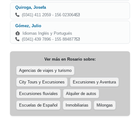
Quiroga, Josefa
(0341) 411 2059 - 156 023064
Gómez, Julio
Idiomas Inglés y Portugués
(0341) 439 7896 - 155 884877
Ver más en
Rosario
sobre:
Agencias de viajes y turismo
City Tours y Excursiones
Excursiones y Aventura
Excursiones fluviales
Alquiler de autos
Escuelas de Español
Inmobiliarias
Milongas