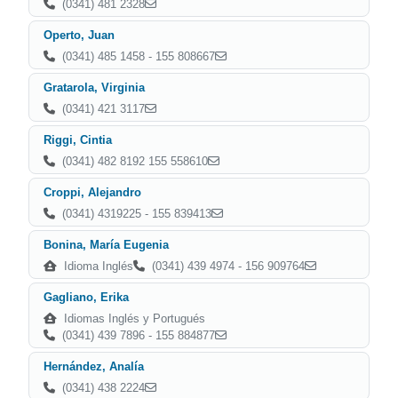
(0341) 481 2328
Operto, Juan
(0341) 485 1458 - 155 808667
Gratarola, Virginia
(0341) 421 3117
Riggi, Cintia
(0341) 482 8192 155 558610
Croppi, Alejandro
(0341) 4319225 - 155 839413
Bonina, María Eugenia
Idioma Inglés
(0341) 439 4974 - 156 909764
Gagliano, Erika
Idiomas Inglés y Portugués
(0341) 439 7896 - 155 884877
Hernández, Analía
(0341) 438 2224