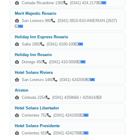
Cortada Ricardone 1365
(0341) 424.2170
Merit Majestic Rosario
San Lorenzo 980
(0341) 0810-810-AMERIAN (2637)
Holiday Inn Express Rosario
Salta 1950
(0341) 4100-100
Holiday Inn Rosario
Dorrego 450
(0341) 410-0000
Hotel Solans Riviera
San Lorenzo 1460
(0341) 4242058
Ariston
Córboda 2254
(0341) 4258666 / 4259142
Hotel Solans Libertador
Corrientes 752
(0341) 4241005
Hotel Solans Presidente
Corrientes 919
(0341) 4242789