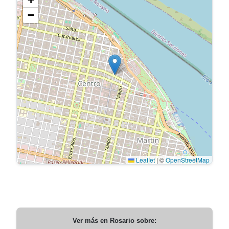
−
Leaflet
|
©
OpenStreetMap
Ver más en
Rosario
sobre: