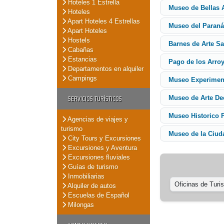
Hoteles 1 Estrella
Museo de Bellas 
Hoteles
Apart Hoteles 4 Estrellas
Museo del Paraná 
Apart Hoteles
Hostels
Barnes de Arte S
Cabañas
Estancias
Pago de los Arro
Departamentos en alquiler
Campings
Museo Experiment
SERVICIOS TURÍSTICOS
Museo de Arte De
Museo Historico P
Agencias de viajes y
turismo
Museo de la Ciud
City Tours y Excursiones
Excursiones y Aventura
Excursiones fluviales
Guías de turismo
Inmobiliarias
Oficinas de Turi
Alquiler de autos
Escuelas de Español
Milongas