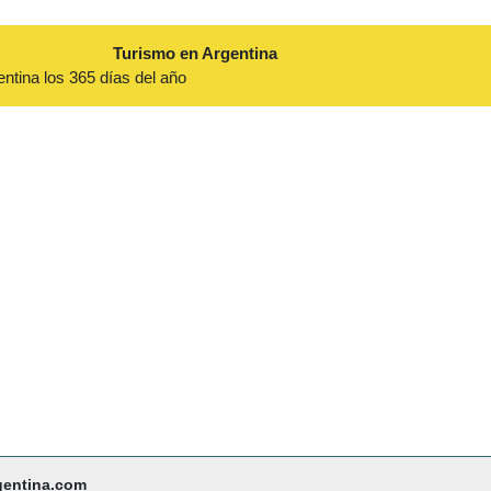
Turismo en Argentina
entina los 365 días del año
gentina.com