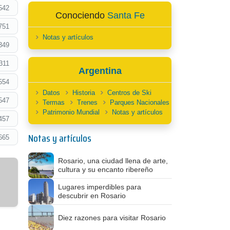
542
Conociendo
Santa Fe
751
Notas y artículos
349
311
Argentina
554
Datos
Historia
Centros de Ski
547
Termas
Trenes
Parques Nacionales
Patrimonio Mundial
Notas y artículos
457
Notas y artículos
665
Rosario, una ciudad llena de arte,
cultura y su encanto ribereño
Lugares imperdibles para
descubrir en Rosario
Diez razones para visitar Rosario