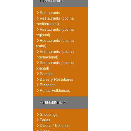
COMER Y BEBER
Restaurants
Restaurants (cocina
mediterranea)
Restaurants (cocina
regional)
Restaurants (cocina
arabe)
Restaurants (cocina
internacional)
Restaurants (cocina
oriental)
Parrillas
Bares y Restobares
Pizzerias
Peñas Folkloricas
ENTRETENIMIENTO
Shoppings
Ferias
Discos / Boliches