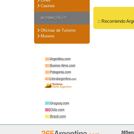
Cines
Casinos
INFORMACIÓN ÚTIL
:: Recorriendo Arg
Oficinas de Turismo
Museos
365ar