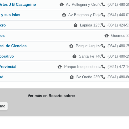
Av Pellegrini y Oroño
(0341) 480-2
Artes J B Castagnino
Av Belgrano y Rioja
(0341) 440-0
y sus Islas
Laprida 1235
(0341) 424-5
acro
Guemes 2
yos
Parque Urquiza
(0341) 480-2
al de Ciencias
Santa Fe 748
(0341) 480-2
corativo
Parque Independencia
(0341) 472-1
rovincial
Bv Oroño 2350
(0341) 480-8
ad
Ver más en
Rosario
sobre:
smo