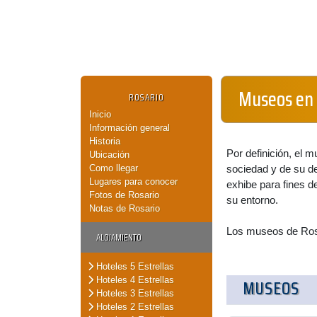
Museos en 
ROSARIO
Inicio
Información general
Historia
Por definición, el m
Ubicación
Como llegar
sociedad y de su de
Lugares para conocer
exhibe para fines d
Fotos de Rosario
su entorno.
Notas de Rosario
Los museos de Rosa
ALOJAMIENTO
Hoteles 5 Estrellas
Hoteles 4 Estrellas
MUSEOS
Hoteles 3 Estrellas
Hoteles 2 Estrellas